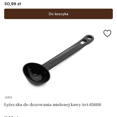
Art. 73544
30,99 zł
Cena
Do koszyka
JURA
Łyżeczka do dozowania mielonej kawy Art.65606