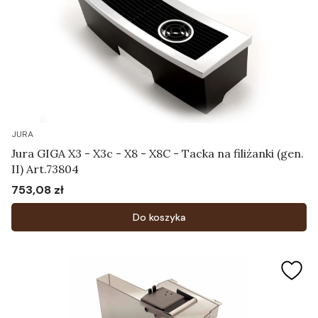
JURA
Jura GIGA X3 - X3c - X8 - X8C - Tacka na filiżanki (gen.
II) Art.73804
753,08 zł
Cena
Do koszyka