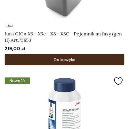
JURA
Jura GIGA X3 - X3c - X8 - X8C - Pojemnik na fusy (gen
II) Art.73853
219,00 zł
Cena
Do koszyka
Nowość