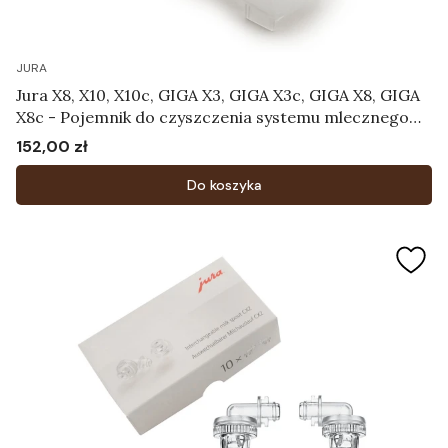
JURA
Jura X8, X10, X10c, GIGA X3, GIGA X3c, GIGA X8, GIGA
X8c - Pojemnik do czyszczenia systemu mlecznego
Art.73615
152,00 zł
Cena
Do koszyka