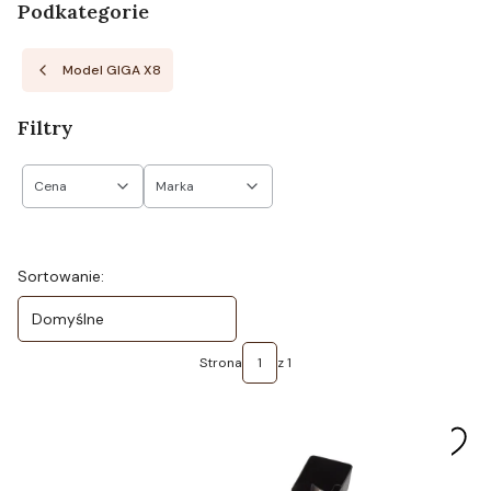
Podkategorie
Model GIGA X8
Filtry
Cena
Marka
Koniec filtrów
Lista produktów
Sortowanie:
Domyślne
Strona
z 1