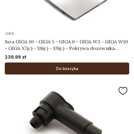
JURA
Jura GIGA 10 - GIGA 5 - GIGA 6 - GIGA W3 - GIGA W10
- GIGA X7(c) - X8(c) - X9(c) - Pokrywa dozownika
Art.69923
239,99 zł
Cena
Do koszyka