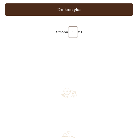
Cena
Do koszyka
Strona
z 1
Free shipping on orders of 500 zł or more, and orders
shipped within 72 hours