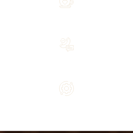
Over 20 years of experience in the industry—a family-
owned business driven by passion
Lifetime Concierge Service with Every Jura Coffee
Machine You Purchase
Authorized service and technical support from experts