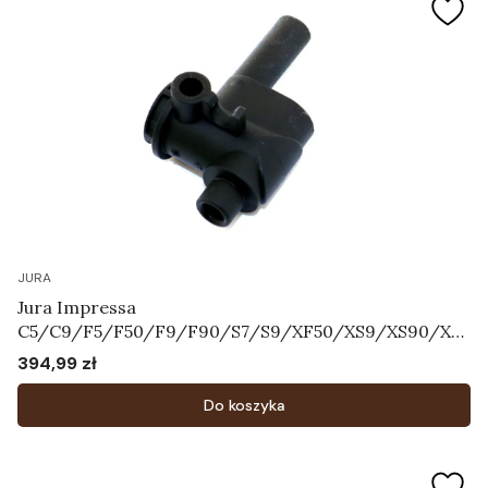
JURA
Jura Impressa
C5/C9/F5/F50/F9/F90/S7/S9/XF50/XS9/XS90/XS
95 - Korpus systemu mleka Art.64606
394,99 zł
Cena
Do koszyka