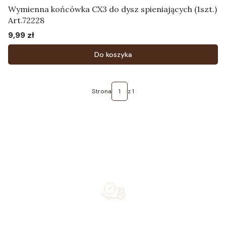
Wymienna końcówka CX3 do dysz spieniających (1szt.)
Art.72228
9,99 zł
Cena
Do koszyka
Strona
z 1
Free shipping on orders of 500 zł or more, and orders