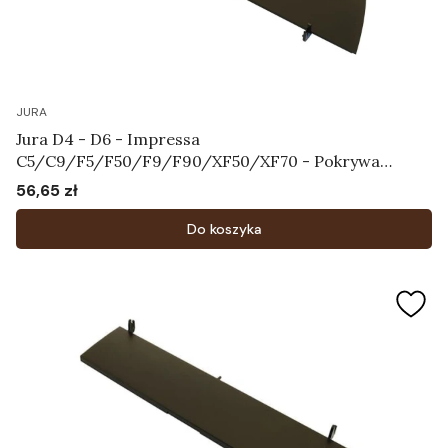
JURA
Jura D4 - D6 - Impressa
C5/C9/F5/F50/F9/F90/XF50/XF70 - Pokrywa
zbiornika na ziarna kawy Art.61827
56,65 zł
Cena
Do koszyka