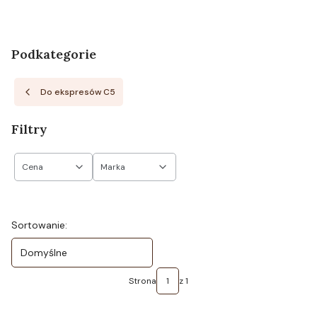
Podkategorie
Do ekspresów C5
Filtry
Cena
Marka
Koniec filtrów
Lista produktów
Sortowanie:
Domyślne
Strona
z 1