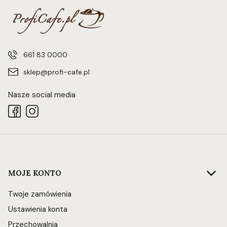
661 83 0000
sklep@profi-cafe.pl
Nasze social media
Linki w stopce
MOJE KONTO
Twoje zamówienia
Ustawienia konta
Przechowalnia