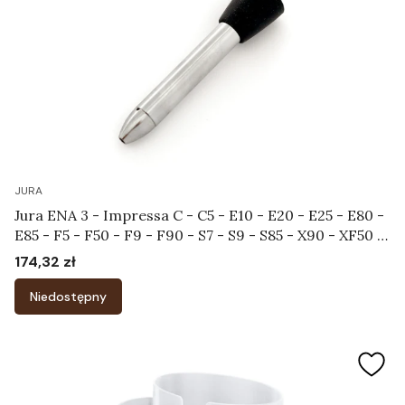
JURA
Jura ENA 3 - Impressa C - C5 - E10 - E20 - E25 - E80 -
E85 - F5 - F50 - F9 - F90 - S7 - S9 - S85 - X90 - XF50 -
XF70 - XS90 - XS95 - Końcówka do systemu
174,32 zł
Cena
spieniającego Art.65642
Niedostępny