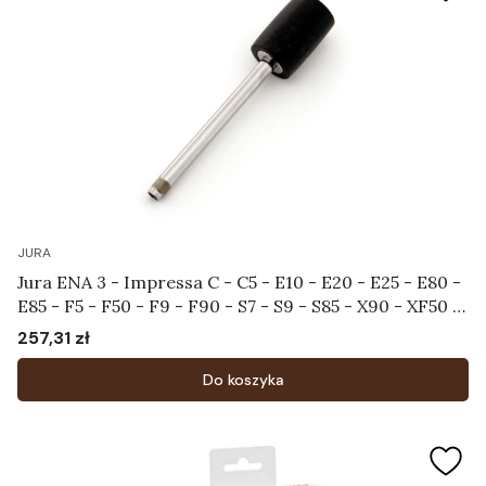
JURA
Jura ENA 3 - Impressa C - C5 - E10 - E20 - E25 - E80 -
E85 - F5 - F50 - F9 - F90 - S7 - S9 - S85 - X90 - XF50 -
XF70 - XS90 - XS95 - Rurka do systemu spieniającego
257,31 zł
Cena
Art.65641
Do koszyka