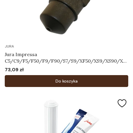
JURA
Jura Impressa
C5/C9/F5/F50/F9/F90/S7/S9/XF50/XS9/XS90/XS
95 - Dysza Pary Art.63354
73,09 zł
Cena
Do koszyka