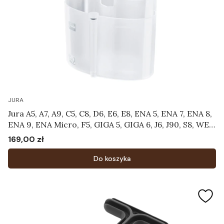
JURA
Jura A5, A7, A9, C5, C8, D6, E6, E8, ENA 5, ENA 7, ENA 8,
ENA 9, ENA Micro, F5, GIGA 5, GIGA 6, J6, J90, S8, WE8
- Pojemnik do czyszczenia systemu mlecznego
169,00 zł
Cena
Art.24219
Do koszyka