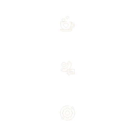
shipped within 72 hours
Over 20 years of experience in the industry—a family-
owned business driven by passion
Lifetime Concierge Service with Every Jura Coffee
Machine You Purchase
Authorized service and technical support from experts