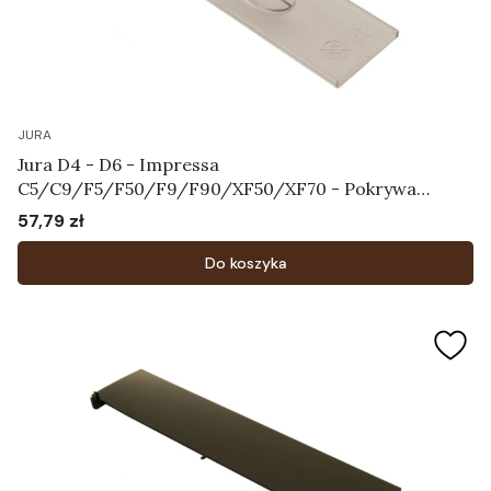
JURA
Jura D4 - D6 - Impressa
C5/C9/F5/F50/F9/F90/XF50/XF70 - Pokrywa
chroniąca aromat Art.64115
57,79 zł
Cena
Do koszyka