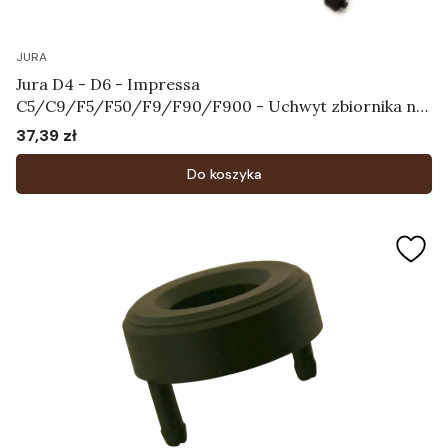
JURA
Jura D4 - D6 - Impressa
C5/C9/F5/F50/F9/F90/F900 - Uchwyt zbiornika na
wodę Art.61830
37,39 zł
Cena
Do koszyka