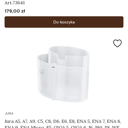
Art.73641
179,00 zł
Cena
Do koszyka
JURA
Jura A5, A7, A9, C5, C8, D6, E6, E8, ENA 5, ENA 7, ENA 8,
ENA 9, ENA Micro, F5, GIGA 5, GIGA 6, J6, J90, S8, WE8