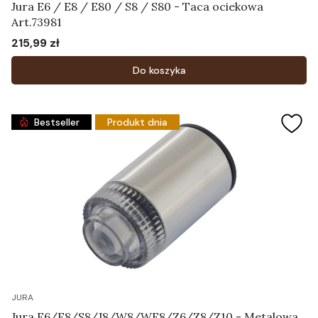
Jura E6 / E8 / E80 / S8 / S80 - Taca ociekowa
Art.73981
215,99 zł
Cena
Do koszyka
Bestseller
Produkt dnia
JURA
Jura E6/E8/S8/J8/W8/WE8/Z6/Z8/Z10 - Metalowa