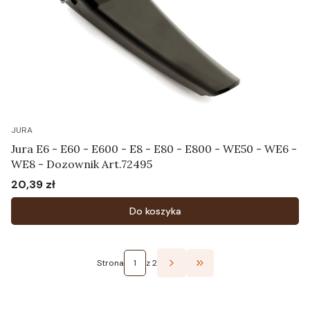
JURA
Jura E6 - E60 - E600 - E8 - E80 - E800 - WE50 - WE6 -
WE8 - Dozownik Art.72495
20,39 zł
Cena
Do koszyka
Strona
z 2
Przejdź do ostatniej st