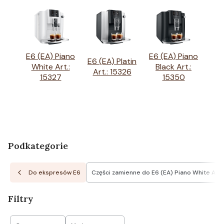
E6 (EA) Piano
E6 (EA) Piano
E6 (EA) Platin
White Art.:
Black Art.:
Art.: 15326
15327
15350
Podkategorie
Do ekspresów E6
Części zamienne do E6 (EA) Piano White Art.:
Filtry