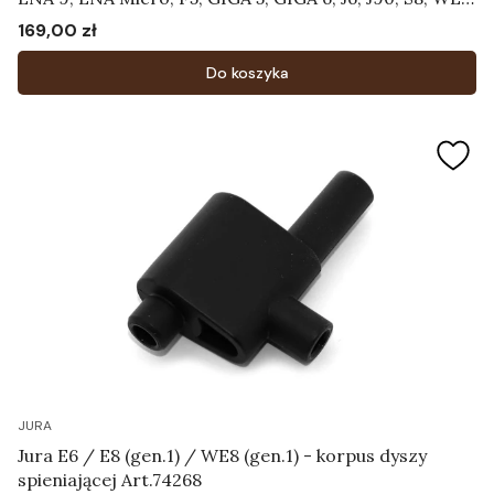
- Pojemnik do czyszczenia systemu mlecznego
169,00 zł
Cena
Art.24219
Do koszyka
JURA
Jura E6 / E8 (gen.1) / WE8 (gen.1) - korpus dyszy
spieniającej Art.74268