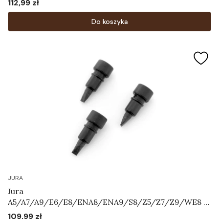
112,99 zł
Cena
Do koszyka
JURA
Jura
A5/A7/A9/E6/E8/ENA8/ENA9/S8/Z5/Z7/Z9/WE8 -
Zestaw zaworków napowietrzających Art.72444
109,99 zł