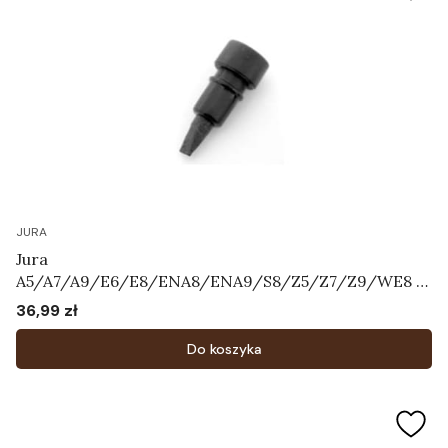
JURA
Jura
A5/A7/A9/E6/E8/ENA8/ENA9/S8/Z5/Z7/Z9/WE8 -
napowietrzacz "grzybek"
36,99 zł
Cena
Do koszyka