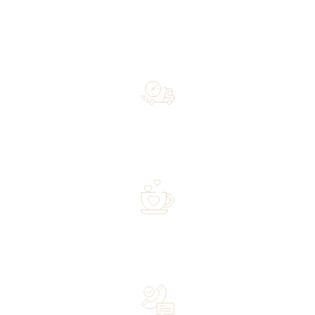
Free shipping on orders of 500 zł or more, and orders
shipped within 72 hours
Over 20 years of experience in the industry—a family-
owned business driven by passion