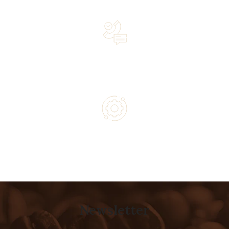
owned business driven by passion
Lifetime Concierge Service with Every Jura Coffee
Machine You Purchase
Authorized service and technical support from experts
Newsletter