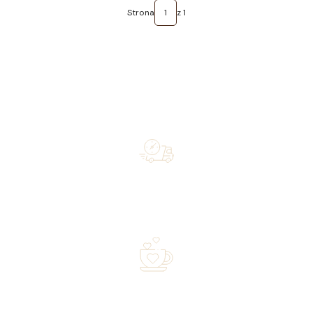
Strona
z 1
Free shipping on orders of 500 zł or more, and orders
shipped within 72 hours
Over 20 years of experience in the industry—a family-