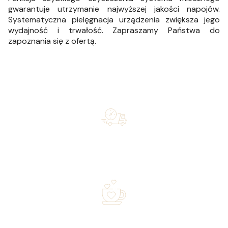
gwarantuje utrzymanie najwyższej jakości napojów.
Systematyczna pielęgnacja urządzenia zwiększa jego
wydajność i trwałość. Zapraszamy Państwa do
zapoznania się z ofertą.
Free shipping on orders of 500 zł or more, and orders
shipped within 72 hours
Over 20 years of experience in the industry—a family-