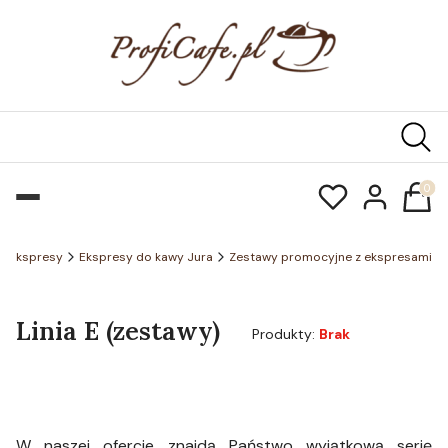
Produk
Ekspresy
Ekspresy do kawy Jura
Zestawy promocyjne z ekspresami
Linia E (zestawy)
Produkty:
Brak
W naszej ofercie znajdą Państwo wyjątkową serię