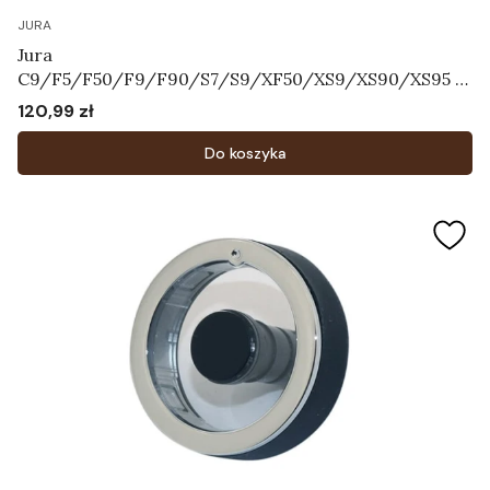
JURA
Jura
C9/F5/F50/F9/F90/S7/S9/XF50/XS9/XS90/XS95 -
Przełącznik wyboru dyszy cappuccino Art.63604
120,99 zł
Cena
Do koszyka