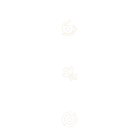
Free shipping on orders of 500 zł or more, and orders
shipped within 72 hours
Over 20 years of experience in the industry—a family-
owned business driven by passion
Lifetime Concierge Service with Every Jura Coffee
Machine You Purchase