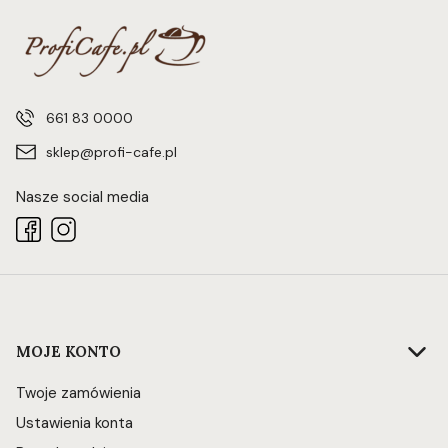
661 83 0000
sklep@profi-cafe.pl
Nasze social media
Linki w stopce
MOJE KONTO
Twoje zamówienia
Ustawienia konta