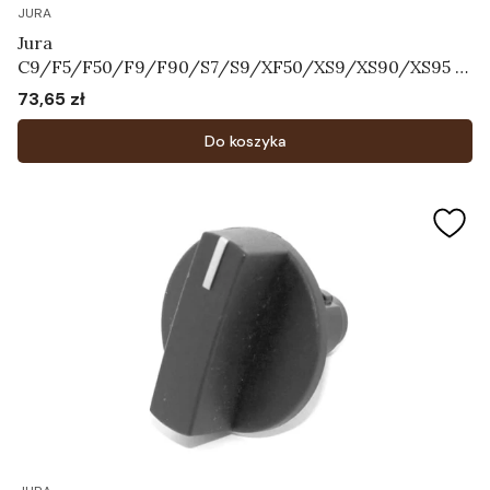
JURA
Jura
C9/F5/F50/F9/F90/S7/S9/XF50/XS9/XS90/XS95 -
Pokrętło regulatora systemu mleka Art.72763
73,65 zł
Cena
Do koszyka