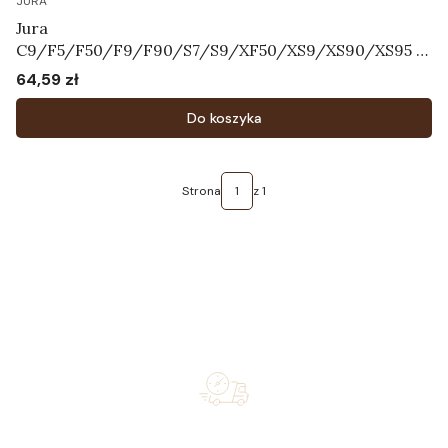
JURA
Jura
C9/F5/F50/F9/F90/S7/S9/XF50/XS9/XS90/XS95 -
Pokrętło regulatora systemu mleka Art.71055
64,59 zł
Cena
Do koszyka
Strona
z 1