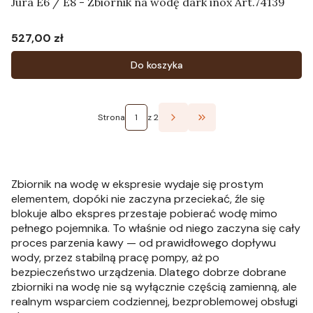
Jura E6 / E8 - Zbiornik na wodę dark inox Art.74139
527,00 zł
Cena
Do koszyka
Strona
z 2
Przejdź do ostatniej st
Zbiornik na wodę w ekspresie wydaje się prostym
elementem, dopóki nie zaczyna przeciekać, źle się
blokuje albo ekspres przestaje pobierać wodę mimo
pełnego pojemnika. To właśnie od niego zaczyna się cały
proces parzenia kawy — od prawidłowego dopływu
wody, przez stabilną pracę pompy, aż po
bezpieczeństwo urządzenia. Dlatego dobrze dobrane
zbiorniki na wodę nie są wyłącznie częścią zamienną, ale
realnym wsparciem codziennej, bezproblemowej obsługi