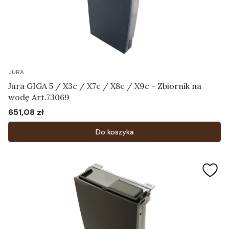
JURA
Jura GIGA 5 / X3c / X7c / X8c / X9c - Zbiornik na
wodę Art.73069
651,08 zł
Cena
Do koszyka