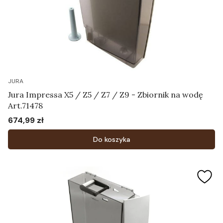
JURA
Jura Impressa X5 / Z5 / Z7 / Z9 - Zbiornik na wodę
Art.71478
674,99 zł
Cena
Do koszyka