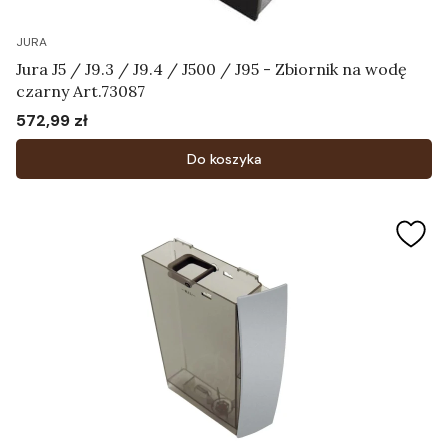
JURA
Jura J5 / J9.3 / J9.4 / J500 / J95 - Zbiornik na wodę
czarny Art.73087
572,99 zł
Cena
Do koszyka