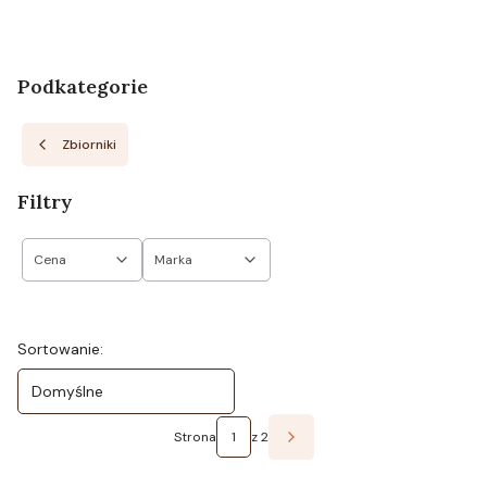
Podkategorie
Zbiorniki
Filtry
Cena
Marka
Koniec filtrów
Lista produktów
Sortowanie:
Domyślne
Strona
z 2
Następne produkty