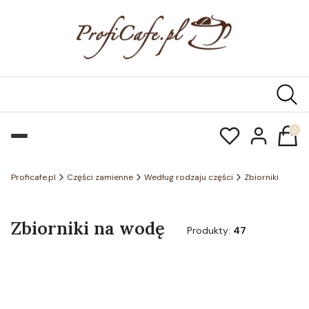
Produk
Proficafe.pl
Części zamienne
Według rodzaju części
Zbiorniki
Zbiorniki na wodę
Produkty:
47