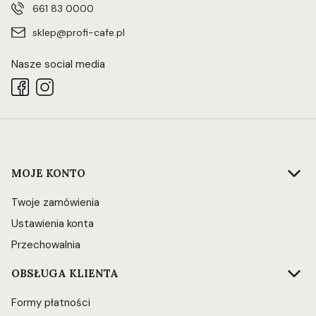
661 83 0000
sklep@profi-cafe.pl
Nasze social media
Linki w stopce
MOJE KONTO
Twoje zamówienia
Ustawienia konta
Przechowalnia
OBSŁUGA KLIENTA
Formy płatności