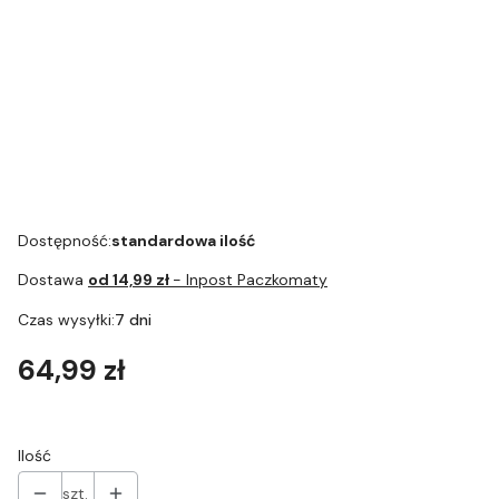
JURA - Filtr do
wody CLARIS
Przedłużenie
White 3 szt.
filtra Claris
White białe
Art. 67878
Dostępność:
standardowa ilość
Dostawa
od 14,99 zł
- Inpost Paczkomaty
Czas wysyłki:
7 dni
Cena
64,99 zł
Ilość
szt.