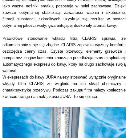
jako ważne nośniki smaku, pozostają w pełni zachowane. Dzięki
zawsze optymalnej stabilizacji zawartości wapnia i skutecznej
filtracji substancji szkodliwych uzyskuje się rezultat w postaci
optymalnej jakości wody, gwarantującej doskonały aromat kawy.
Prawidłowe stosowanie wkładu filtra CLARIS sprawia, że
odkamienianie staje się zbędne. CLARIS zapewnia wyższy komfort i
oszczędza cenny czas. Czyste przewody, elementy grzewcze i
pompa bez złogów kamienia znacząco przedłużają czas eksploatacji
automatycznego ekspresu do kawy, który na długo zachowuje swoją
wartość.
W ekspresach do kawy JURA należy stosować wyłącznie oryginalne
wkłady filtra CLARIS ze względu na ich skład chemiczny i
charakterystykę przepływu. Podczas zakupu filtra należy koniecznie
zwracać uwagę na znak jakości JURA. To się opłaca.