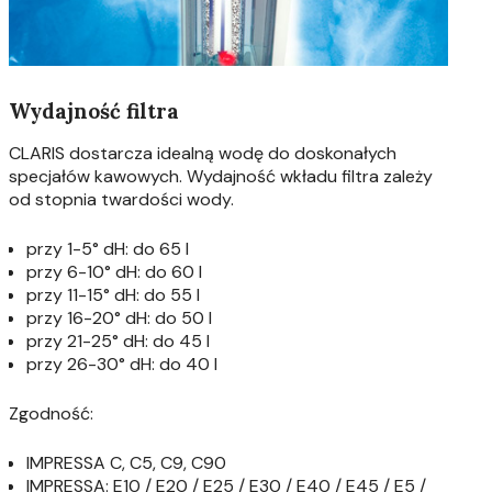
Wydajność filtra
CLARIS dostarcza idealną wodę do doskonałych
specjałów kawowych. Wydajność wkładu filtra zależy
od stopnia twardości wody.
przy 1-5° dH: do 65 l
przy 6-10° dH: do 60 l
przy 11-15° dH: do 55 l
przy 16-20° dH: do 50 l
przy 21-25° dH: do 45 l
przy 26-30° dH: do 40 l
Zgodność:
IMPRESSA C, C5, C9, C90
IMPRESSA: E10 / E20 / E25 / E30 / E40 / E45 / E5 /