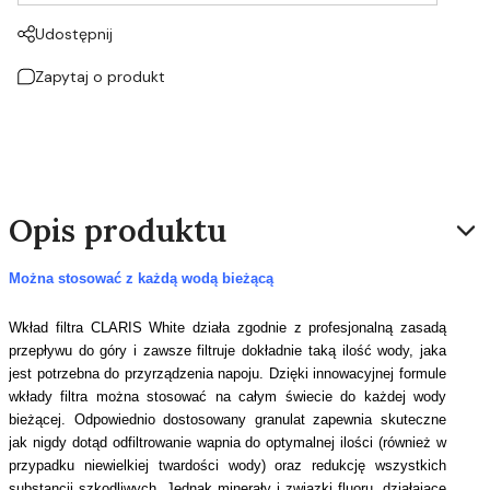
Udostępnij
Zapytaj o produkt
Opis produktu
Można stosować z każdą wodą bieżącą
Wkład filtra CLARIS White działa zgodnie z profesjonalną zasadą
przepływu do góry i zawsze filtruje dokładnie taką ilość wody, jaka
jest potrzebna do przyrządzenia napoju. Dzięki innowacyjnej formule
wkłady filtra można stosować na całym świecie do każdej wody
bieżącej. Odpowiednio dostosowany granulat zapewnia skuteczne
jak nigdy dotąd odfiltrowanie wapnia do optymalnej ilości (również w
przypadku niewielkiej twardości wody) oraz redukcję wszystkich
substancji szkodliwych. Jednak minerały i związki fluoru, działające