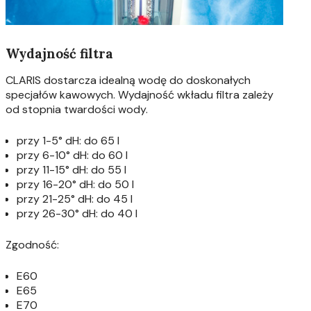
Wydajność filtra
CLARIS dostarcza idealną wodę do doskonałych
specjałów kawowych. Wydajność wkładu filtra zależy
od stopnia twardości wody.
przy 1-5° dH: do 65 l
przy 6-10° dH: do 60 l
przy 11-15° dH: do 55 l
przy 16-20° dH: do 50 l
przy 21-25° dH: do 45 l
przy 26-30° dH: do 40 l
Zgodność:
E60
E65
E70