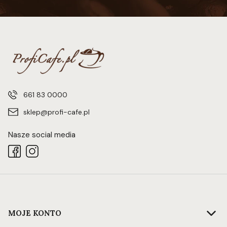
661 83 0000
sklep@profi-cafe.pl
Nasze social media
Linki w stopce
MOJE KONTO