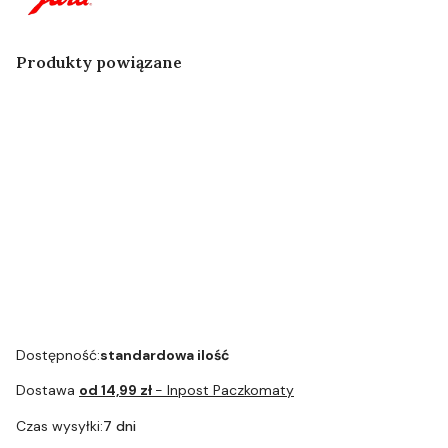
Produkty powiązane
Zestaw
Zestaw
konserwacyjny
do przyłącza
do zbiornika
na wodę
Art.58637
Dostępność:
standardowa ilość
Dostawa
od 14,99 zł
- Inpost Paczkomaty
Czas wysyłki:
7 dni