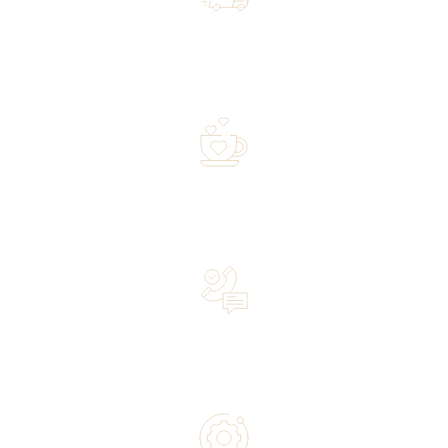
Free shipping on orders of 500 zł or more, and orders
shipped within 72 hours
Over 20 years of experience in the industry—a family-
owned business driven by passion
Lifetime Concierge Service with Every Jura Coffee
Machine You Purchase