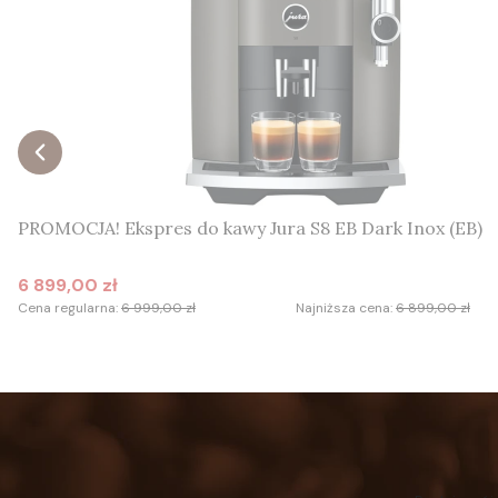
PROMOCJA! Ekspres do kawy Jura S8 EB Dark Inox (EB)
6 899,00 zł
Cena promocyjna
Cena regularna:
6 999,00 zł
Najniższa cena:
6 899,00 zł
Do koszyka