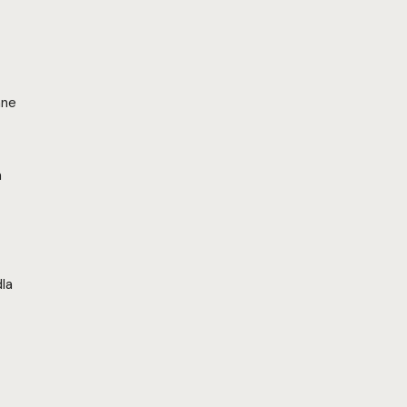
ane
a
la