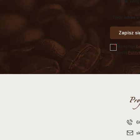
Podaj swój
Twój adres e
Zapisz si
Akceptuję
R
naszą
Polity
6
s