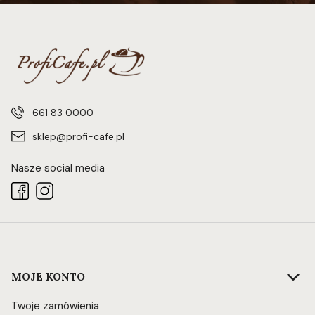
661 83 0000
sklep@profi-cafe.pl
Nasze social media
Linki w stopce
MOJE KONTO
Twoje zamówienia