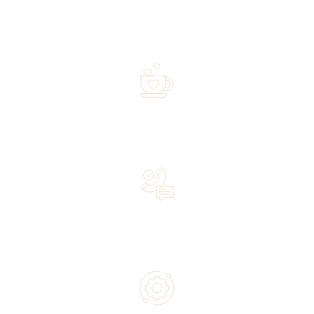
Free shipping on orders of 500 zł or more, and orders
shipped within 72 hours
Over 20 years of experience in the industry—a family-
owned business driven by passion
Lifetime Concierge Service with Every Jura Coffee
Machine You Purchase