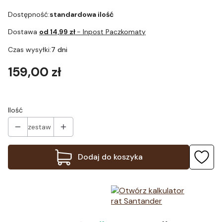
Dostępność:
standardowa ilość
Dostawa
od 14,99 zł
- Inpost Paczkomaty
Czas wysyłki:
7 dni
Cena
159,00 zł
Ilość
zestaw
Dodaj do koszyka