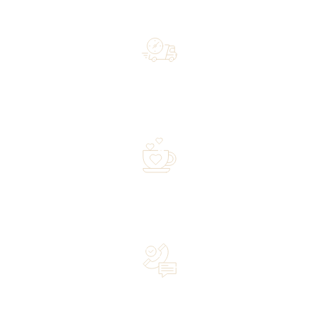
Free shipping on orders of 500 zł or more, and orders
shipped within 72 hours
Over 20 years of experience in the industry—a family-
owned business driven by passion
Lifetime Concierge Service with Every Jura Coffee