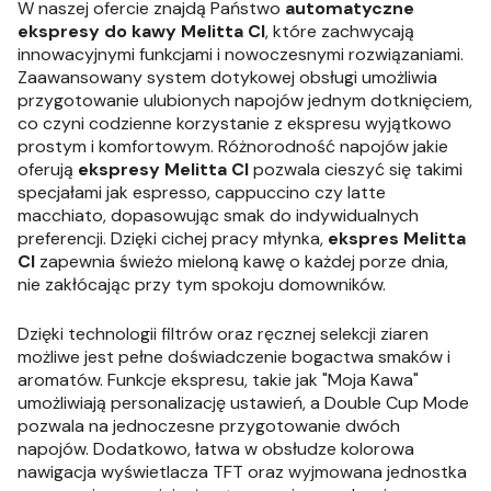
W naszej ofercie znajdą Państwo
automatyczne
ekspresy do kawy
Melitta CI
, które zachwycają
innowacyjnymi funkcjami i nowoczesnymi rozwiązaniami.
Zaawansowany system dotykowej obsługi umożliwia
przygotowanie ulubionych napojów jednym dotknięciem,
co czyni codzienne korzystanie z ekspresu wyjątkowo
prostym i komfortowym. Różnorodność napojów jakie
oferują
ekspresy Melitta CI
pozwala cieszyć się takimi
specjałami jak espresso, cappuccino czy latte
macchiato, dopasowując smak do indywidualnych
preferencji. Dzięki cichej pracy młynka,
ekspres Melitta
CI
zapewnia świeżo mieloną kawę o każdej porze dnia,
nie zakłócając przy tym spokoju domowników.
Dzięki technologii filtrów oraz ręcznej selekcji ziaren
możliwe jest pełne doświadczenie bogactwa smaków i
aromatów. Funkcje ekspresu, takie jak "Moja Kawa"
umożliwiają personalizację ustawień, a Double Cup Mode
pozwala na jednoczesne przygotowanie dwóch
napojów. Dodatkowo, łatwa w obsłudze kolorowa
nawigacja wyświetlacza TFT oraz wyjmowana jednostka