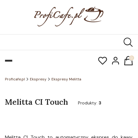
Produk
Proficafe.pl
Ekspresy
Ekspresy Melitta
Melitta CI Touch
Produkty:
3
Melitta CI Touch to automatyczny ekspres do kawy,