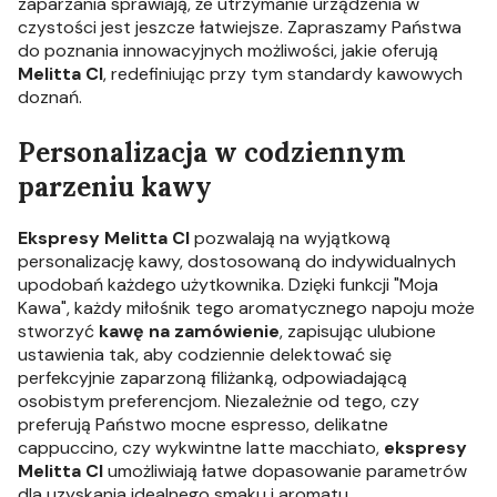
zaparzania sprawiają, że utrzymanie urządzenia w
czystości jest jeszcze łatwiejsze. Zapraszamy Państwa
do poznania innowacyjnych możliwości, jakie oferują
Melitta CI
, redefiniując przy tym standardy kawowych
doznań.
Personalizacja w codziennym
parzeniu kawy
Ekspresy Melitta CI
pozwalają na wyjątkową
personalizację kawy, dostosowaną do indywidualnych
upodobań każdego użytkownika. Dzięki funkcji "Moja
Kawa", każdy miłośnik tego aromatycznego napoju może
stworzyć
kawę na zamówienie
, zapisując ulubione
ustawienia tak, aby codziennie delektować się
perfekcyjnie zaparzoną filiżanką, odpowiadającą
osobistym preferencjom. Niezależnie od tego, czy
preferują Państwo mocne espresso, delikatne
cappuccino, czy wykwintne latte macchiato,
ekspresy
Melitta CI
umożliwiają łatwe dopasowanie parametrów
dla uzyskania idealnego smaku i aromatu.