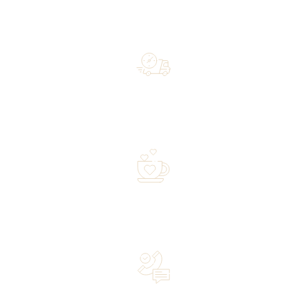
Free shipping on orders of 500 zł or more, and orders
shipped within 72 hours
Over 20 years of experience in the industry—a family-
owned business driven by passion