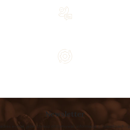
Lifetime Concierge Service with Every Jura Coffee
Machine You Purchase
Authorized service and technical support from experts
Newsletter
 adres e-mail, jeżeli chcesz otrzymywać informacje o nowościach i 