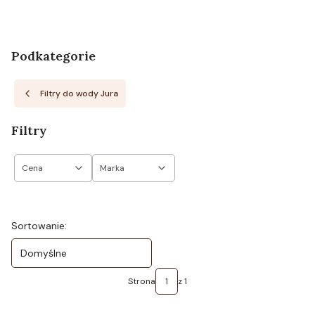
Podkategorie
Filtry do wody Jura
Filtry
Cena
Marka
Koniec filtrów
Lista produktów
Sortowanie:
Domyślne
Strona
z 1