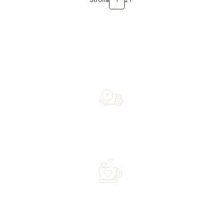
Strona
z 1
Free shipping on orders of 500 zł or more, and orders
shipped within 72 hours
Over 20 years of experience in the industry—a family-
owned business driven by passion