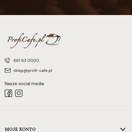
661 83 0000
sklep@profi-cafe.pl
Nasze social media
Linki w stopce
MOJE KONTO