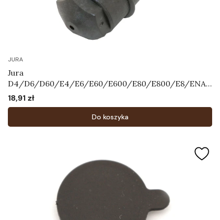
JURA
Jura
D4/D6/D60/E4/E6/E60/E600/E80/E800/E8/ENA3
/ENA5/ENA7/ENA9/ENA
18,91 zł
Cena
X1/F7/F8/F85/J5/J7/J9.4/XJ5/XJ6/XJ9/WE50/WE6/
WE8 - Dysza Art.66590
Do koszyka