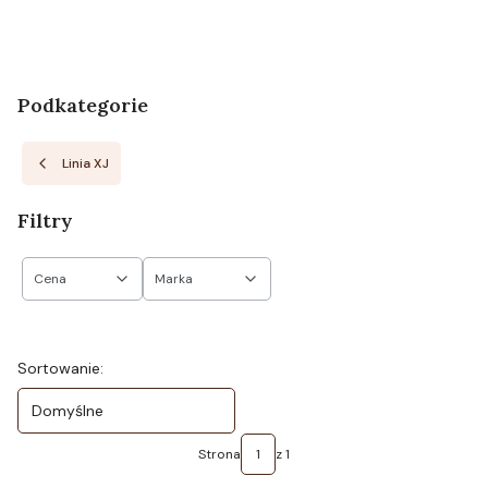
Podkategorie
Linia XJ
Filtry
Cena
Marka
Koniec filtrów
Lista produktów
Sortowanie:
Domyślne
Strona
z 1