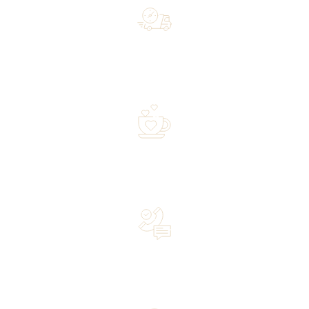
Free shipping on orders of 500 zł or more, and orders
shipped within 72 hours
Over 20 years of experience in the industry—a family-
owned business driven by passion
Lifetime Concierge Service with Every Jura Coffee
Machine You Purchase