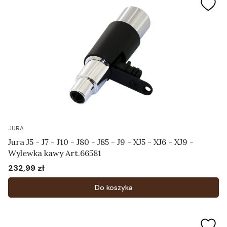
JURA
Jura J5 - J7 - J10 - J80 - J85 - J9 - XJ5 - XJ6 - XJ9 -
Wylewka kawy Art.66581
232,99 zł
Cena
Do koszyka