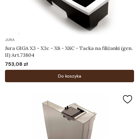
JURA
Jura GIGA X3 - X3c - X8 - X8C - Tacka na filiżanki (gen.
II) Art.73804
753,08 zł
Cena
Do koszyka