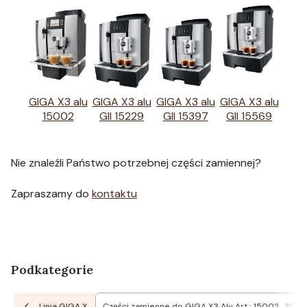
GIGA X3 alu
GIGA X3 alu
GIGA X3 alu
GIGA X3 alu
15002
GII 15229
GII 15397
GII 15569
Nie znaleźli Państwo potrzebnej części zamiennej?
Zapraszamy do
kontaktu
Podkategorie
Linia GIGA X
Części zamienne do GIGA X3 Alu Art.: 15002
31