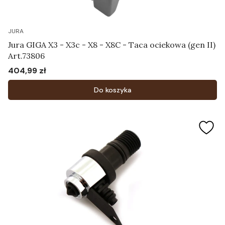
JURA
Jura GIGA X3 - X3c - X8 - X8C - Taca ociekowa (gen II)
Art.73806
404,99 zł
Cena
Do koszyka