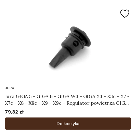
JURA
Jura GIGA 5 - GIGA 6 - GIGA W3 - GIGA X3 - X3c - X7 -
X7c - X8 - X8c - X9 - X9c - Regulator powietrza GIGA
Art.70008
79,32 zł
Cena
Do koszyka