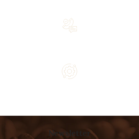
owned business driven by passion
Lifetime Concierge Service with Every Jura Coffee
Machine You Purchase
Authorized service and technical support from experts
Newsletter