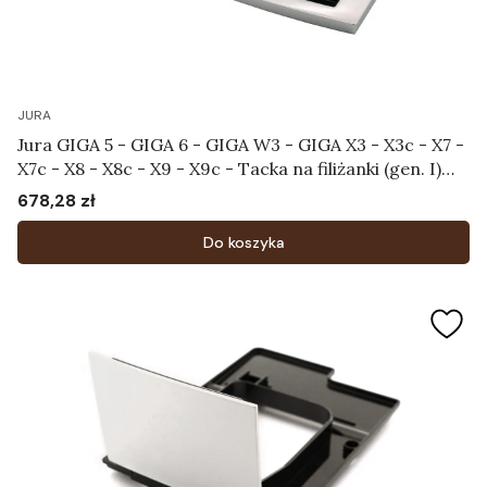
JURA
Jura GIGA 5 - GIGA 6 - GIGA W3 - GIGA X3 - X3c - X7 -
X7c - X8 - X8c - X9 - X9c - Tacka na filiżanki (gen. I)
Art.70014
678,28 zł
Cena
Do koszyka