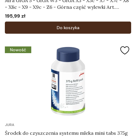
Jura GIGA 5 - GIGA W3 - GIGA X3 - X3c - X7 - X7c - X8
- X8c - X9 - X9c - Z6 - Górna część wylewki Art.
69909
195,99 zł
Cena
Do koszyka
Nowość
JURA
Środek do czyszczenia systemu mleka mini tabs 375g