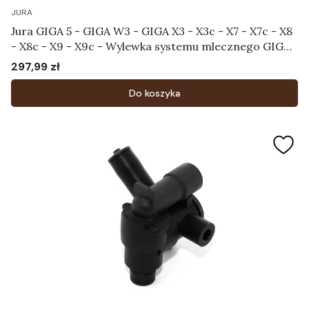
JURA
Jura GIGA 5 - GIGA W3 - GIGA X3 - X3c - X7 - X7c - X8
- X8c - X9 - X9c - Wylewka systemu mlecznego GIGA
Art.70007
297,99 zł
Cena
Do koszyka