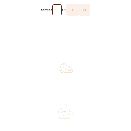
Strona
z 2
Przejdź do ostatniej st
Free shipping on orders of 500 zł or more, and orders
shipped within 72 hours
Over 20 years of experience in the industry—a family-