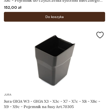
X8c - Pojemnik do czyszczenia systemu mlecznego
Art.73615
152,00 zł
Cena
Do koszyka
JURA
Jura GIGA W3 - GIGA X3 - X3c - X7 - X7c - X8 - X8c -
X9 - X9c - Pojemnik na fusy Art.70305