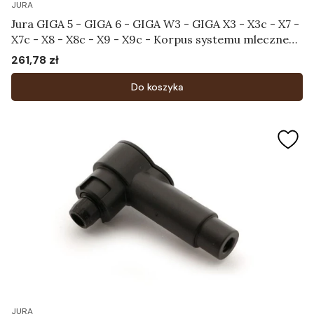
JURA
Jura GIGA 5 - GIGA 6 - GIGA W3 - GIGA X3 - X3c - X7 -
X7c - X8 - X8c - X9 - X9c - Korpus systemu mlecznego
Art.71532
261,78 zł
Cena
Do koszyka
JURA