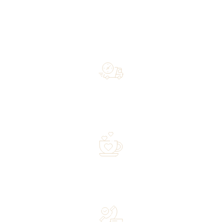
Free shipping on orders of 500 zł or more, and orders
shipped within 72 hours
Over 20 years of experience in the industry—a family-
owned business driven by passion