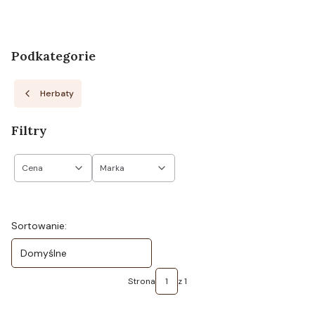
Podkategorie
Herbaty
Filtry
Cena
Marka
Koniec filtrów
Lista produktów
Sortowanie:
Domyślne
Strona
z 1