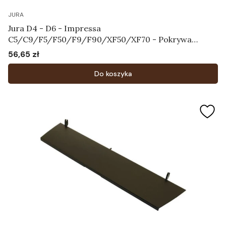
JURA
Jura D4 - D6 - Impressa
C5/C9/F5/F50/F9/F90/XF50/XF70 - Pokrywa
zbiornika na ziarna kawy Art.61827
56,65 zł
Cena
Do koszyka