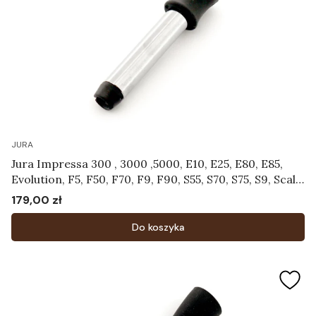
JURA
Jura Impressa 300 , 3000 ,5000, E10, E25, E80, E85,
Evolution, F5, F50, F70, F9, F90, S55, S70, S75, S9, Scala,
Ultra, X30, X70 - Dysza spieniająca Art.63697
179,00 zł
Cena
Do koszyka