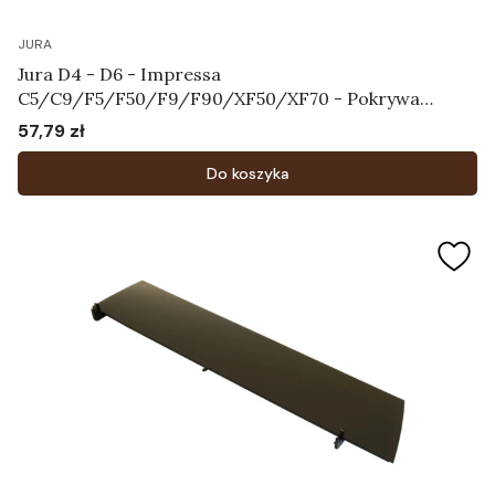
JURA
Jura D4 - D6 - Impressa
C5/C9/F5/F50/F9/F90/XF50/XF70 - Pokrywa
chroniąca aromat Art.64115
57,79 zł
Cena
Do koszyka