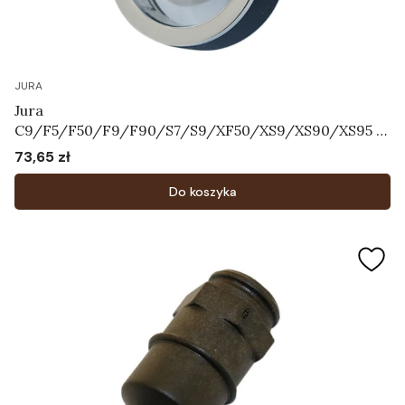
JURA
Jura
C9/F5/F50/F9/F90/S7/S9/XF50/XS9/XS90/XS95 -
Pokrętło regulatora systemu mleka Art.72763
73,65 zł
Cena
Do koszyka