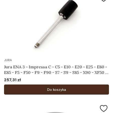
JURA
Jura ENA 3 - Impressa C - C5 - E10 - E20 - E25 - E80 -
E85 - F5 - F50 - F9 - F90 - S7 - S9 - S85 - X90 - XF50 -
XF70 - XS90 - XS95 - Rurka do systemu spieniającego
257,31 zł
Cena
Art.65641
Do koszyka