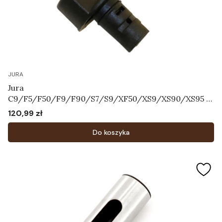
JURA
Jura
C9/F5/F50/F9/F90/S7/S9/XF50/XS9/XS90/XS95 -
Przełącznik wyboru dyszy cappuccino Art.63604
120,99 zł
Cena
Do koszyka