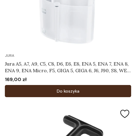
JURA
Jura A5, A7, A9, C5, C8, D6, E6, E8, ENA 5, ENA 7, ENA 8,
ENA 9, ENA Micro, F5, GIGA 5, GIGA 6, J6, J90, S8, WE8
- Pojemnik do czyszczenia systemu mlecznego
169,00 zł
Cena
Art.24219
Do koszyka