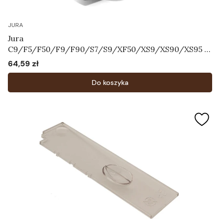
JURA
Jura
C9/F5/F50/F9/F90/S7/S9/XF50/XS9/XS90/XS95 -
Pokrętło regulatora systemu mleka Art.71055
64,59 zł
Cena
Do koszyka