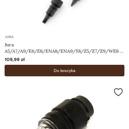
JURA
Jura
A5/A7/A9/E6/E8/ENA8/ENA9/S8/Z5/Z7/Z9/WE8 -
Zestaw zaworków napowietrzających Art.72444
109,99 zł
Cena
Do koszyka