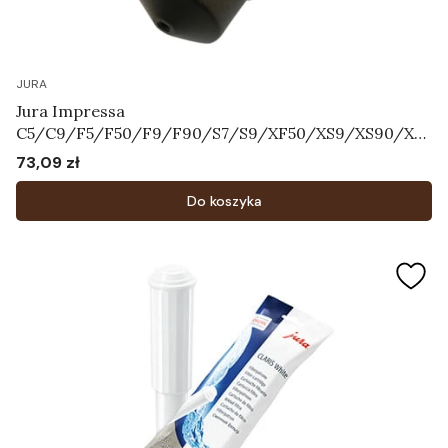
JURA
Jura Impressa
C5/C9/F5/F50/F9/F90/S7/S9/XF50/XS9/XS90/XS
95 - Dysza Pary Art.63354
73,09 zł
Cena
Do koszyka