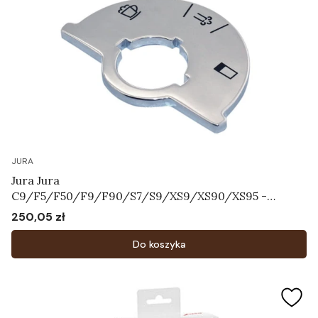
JURA
Jura Jura
C9/F5/F50/F9/F90/S7/S9/XS9/XS90/XS95 -
Tarcza ze skalą Art.64731
250,05 zł
Cena
Do koszyka