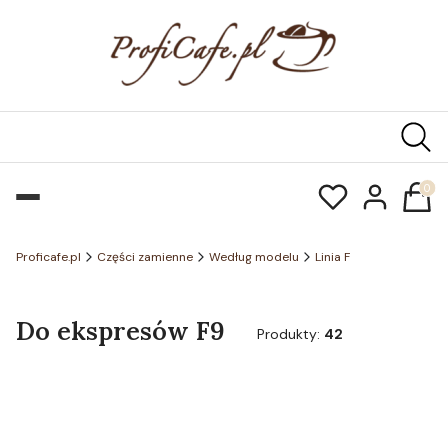
Produk
Proficafe.pl
Części zamienne
Według modelu
Linia F
Do ekspresów F9
Produkty:
42