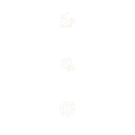
shipped within 72 hours
Over 20 years of experience in the industry—a family-
owned business driven by passion
Lifetime Concierge Service with Every Jura Coffee
Machine You Purchase
Authorized service and technical support from experts