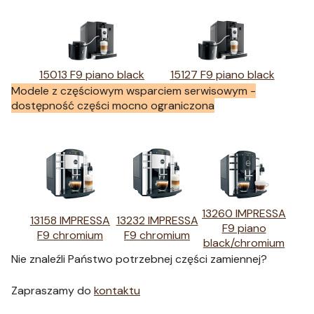
15013 F9 piano black
15127 F9 piano black
Modele z częściowym wsparciem serwisowym -
dostępność części mocno ograniczona
13260 IMPRESSA
13158 IMPRESSA
13232 IMPRESSA
F9 piano
F9 chromium
F9 chromium
black/chromium
Nie znaleźli Państwo potrzebnej części zamiennej?
Zapraszamy do
kontaktu