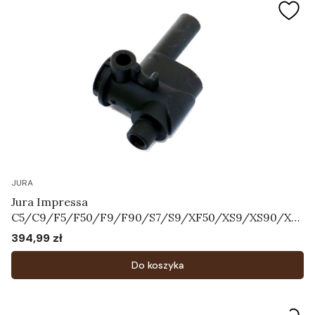
JURA
Jura Impressa
C5/C9/F5/F50/F9/F90/S7/S9/XF50/XS9/XS90/XS
95 - Korpus systemu mleka Art.64606
394,99 zł
Cena
Do koszyka