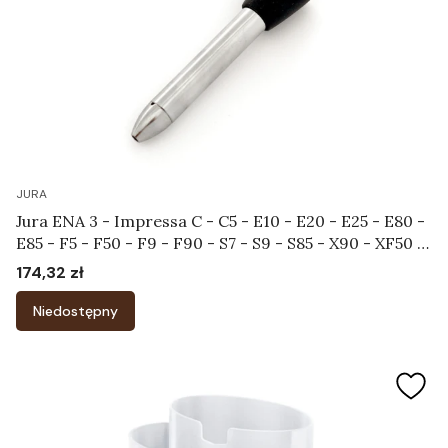
JURA
Jura ENA 3 - Impressa C - C5 - E10 - E20 - E25 - E80 -
E85 - F5 - F50 - F9 - F90 - S7 - S9 - S85 - X90 - XF50 -
XF70 - XS90 - XS95 - Końcówka do systemu
174,32 zł
Cena
spieniającego Art.65642
Niedostępny