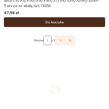
Jura C9/F5/F50/F9/F90/S7/S9/XS9/XS90/XS95-
Tarcza ze skalą Art.71056
47,59 zł
Cena
Do koszyka
Strona
z 2
Przejdź do ostatniej st
Free shipping on orders of 500 zł or more, and orders