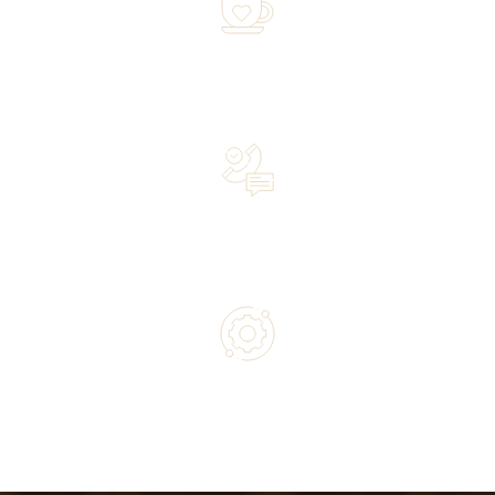
Over 20 years of experience in the industry—a family-
owned business driven by passion
Lifetime Concierge Service with Every Jura Coffee
Machine You Purchase
Authorized service and technical support from experts