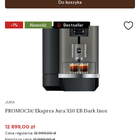
Do koszyka
-1%
Nowość
Bestseller
JURA
PROMOCJA! Ekspres Jura X10 EB Dark Inox
12 899,00 zł
Cena promocyjna
Cena regularna:
12 999,00 zł
Najniższa cena:
12 999,00 zł