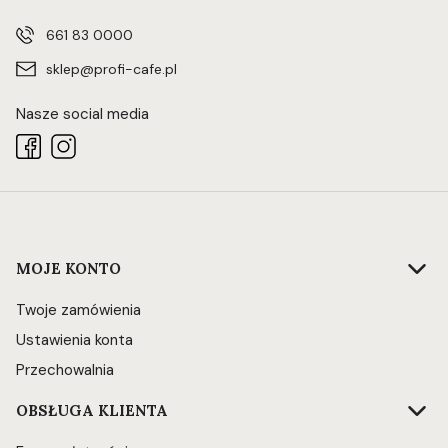
661 83 0000
sklep@profi-cafe.pl
Nasze social media
Linki w stopce
MOJE KONTO
Twoje zamówienia
Ustawienia konta
Przechowalnia
OBSŁUGA KLIENTA