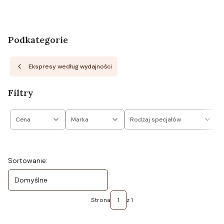
Podkategorie
Ekspresy według wydajności
Filtry
Cena
Marka
Rodzaj specjałów
Koniec filtrów
Lista produktów
Sortowanie:
Domyślne
Strona
z 1