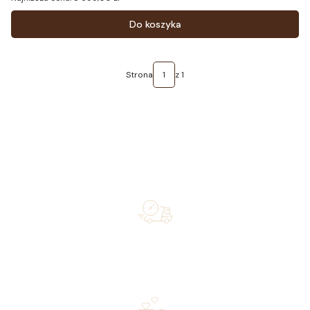
Do koszyka
Strona
z 1
Free shipping on orders of 500 zł or more, and orders
shipped within 72 hours