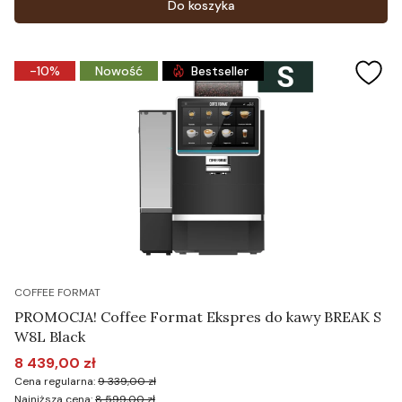
Do koszyka
-10%
Nowość
Bestseller
COFFEE FORMAT
PROMOCJA! Coffee Format Ekspres do kawy BREAK S
W8L Black
8 439,00 zł
Cena promocyjna
Cena regularna:
9 339,00 zł
Najniższa cena:
8 599,00 zł