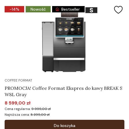
-14%
Nowość
Bestseller
COFFEE FORMAT
PROMOCJA! Coffee Format Ekspres do kawy BREAK S
W8L Gray
8 599,00 zł
Cena promocyjna
Cena regularna:
9 999,00 zł
Najniższa cena:
8 399,00 zł
Do koszyka