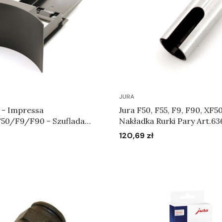
JURA
 - Impressa
Jura F50, F55, F9, F90, XF50, XF70 -
50/F9/F90 - Szuflada
Nakładka Rurki Pary Art.63
 fusy Art.61833
120,69 zł
Cena
Do koszyka
Do koszyka