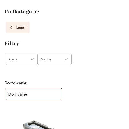
Podkategorie
Linia F
Filtry
Cena
Marka
Koniec filtrów
Lista produktów
Sortowanie:
Domyślne