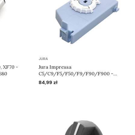
JURA
Jura Impressa
680
C5/C9/F5/F50/F9/F90/F900 -
Uchwyt filtra niebieski Art.69235
84,99 zł
Cena
Do koszyka