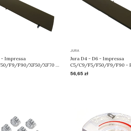
JURA
 - Impressa
Jura D4 - D6 - Impressa
50/F9/F90/XF50/XF70 -
C5/C9/F5/F50/F9/F90 - 
ornika na ziarna kawy
zbiornika na wodę Art.618
56,65 zł
Cena
Do koszyka
Do koszyka