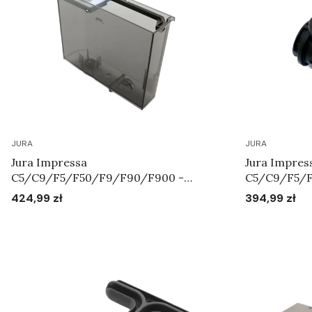
JURA
JURA
Jura Impressa
Jura Impres
C5/C9/F5/F50/F9/F90/F900 -
C5/C9/F5/
Zbiornik na wodę Art.69101
XS9/XS90/X
424,99 zł
394,99 zł
Cena
Cena
mleka Art.6
Do koszyka