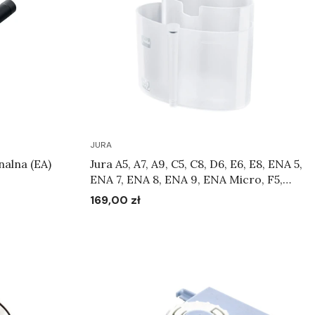
JURA
nalna (EA)
Jura A5, A7, A9, C5, C8, D6, E6, E8, ENA 5,
ENA 7, ENA 8, ENA 9, ENA Micro, F5,
GIGA 5, GIGA 6, J6, J90, S8, WE8 -
169,00 zł
Cena
Pojemnik do czyszczenia systemu
mlecznego Art.24219
Do koszyka