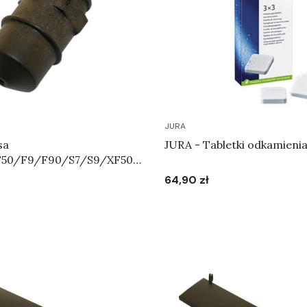
JURA
sa
JURA - Tabletki odkamienia
F50/F9/F90/S7/S9/XF50/
95 - Dysza Pary Art.63354
64,90 zł
Cena
Do koszyka
Do koszyka