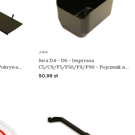
JURA
Jura D4 - D6 - Impressa
Pokrywa
C5/C9/F5/F50/F9/F90 - Pojemnik na
24
fusy Art.61832
50,99 zł
Cena
Do koszyka