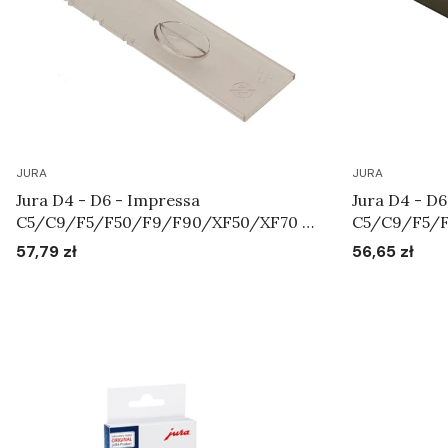
JURA
JURA
Jura D4 - D6 - Impressa
Jura D4 - D6
C5/C9/F5/F50/F9/F90/XF50/XF70 -
C5/C9/F5/F
Pokrywa chroniąca aromat Art.64115
Pokrywa zbi
57,79 zł
56,65 zł
Cena
Cena
Art.61827
Do koszyka