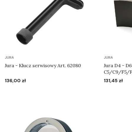
JURA
JURA
Jura - Klucz serwisowy Art. 62080
Jura D4 - D6
C5/C9/F5/F
pojemnika na
136,00 zł
131,45 zł
Cena
Cena
Do koszyka