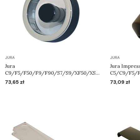
JURA
JURA
Jura
Jura Impres
C9/F5/F50/F9/F90/S7/S9/XF50/XS9
C5/C9/F5/
/XS90/XS95 - Pokrętło regulatora
XS9/XS90/XS
73,65 zł
73,09 zł
Cena
Cena
systemu mleka Art.72763
Do koszyka