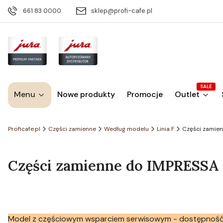
661 83 0000
sklep@profi-cafe.pl
SALE
Menu
Nowe produkty
Promocje
Outlet
Proficafe.pl
Części zamienne
Według modelu
Linia F
Części zamien
Części zamienne do IMPRESSA F5
Model z częściowym wsparciem serwisowym - dostępność