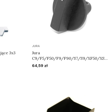
JURA
jące 3x3
Jura
C9/F5/F50/F9/F90/S7/S9/XF50/XS9
/XS90/XS95 - Pokrętło regulatora
64,59 zł
Cena
systemu mleka Art.71055
Do koszyka