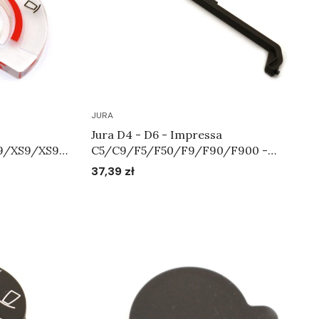
JURA
Jura D4 - D6 - Impressa
9/XS9/XS90
C5/C9/F5/F50/F9/F90/F900 -
.71056
Uchwyt zbiornika na wodę Art.61830
37,39 zł
Cena
Do koszyka