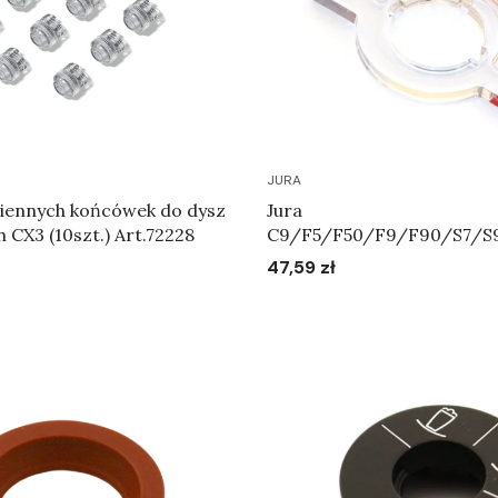
JURA
iennych końcówek do dysz
Jura
h CX3 (10szt.) Art.72228
C9/F5/F50/F9/F90/S7/S
/XS95- Tarcza ze skalą Art
47,59 zł
Cena
Do koszyka
Do koszyka