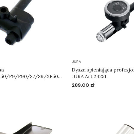
JURA
sa
Dysza spieniająca profesjo
F50/F9/F90/S7/S9/XF50/
JURA Art.24251
S95 - Korpus systemu
289,00 zł
Cena
4606
Do koszyka
Do koszyka