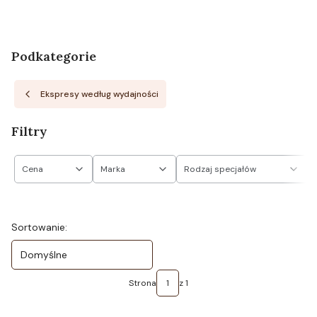
Podkategorie
Ekspresy według wydajności
Filtry
Cena
Marka
Rodzaj specjałów
Koniec filtrów
Lista produktów
Sortowanie:
Domyślne
Strona
z 1