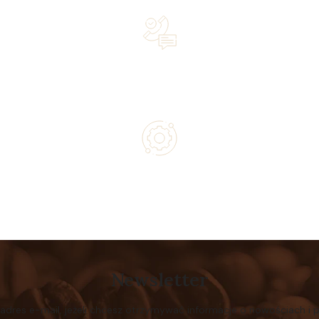
Lifetime Concierge Service with Every Jura Coffee
Machine You Purchase
Authorized service and technical support from experts
Newsletter
 adres e-mail, jeżeli chcesz otrzymywać informacje o nowościach i 