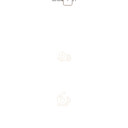
Strona
z 1
Free shipping on orders of 500 zł or more, and orders
shipped within 72 hours
Over 20 years of experience in the industry—a family-
owned business driven by passion