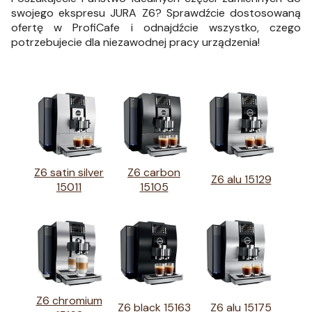
swojego ekspresu JURA Z6? Sprawdźcie dostosowaną
ofertę w ProfiCafe i odnajdźcie wszystko, czego
potrzebujecie dla niezawodnej pracy urządzenia!
Z6 satin silver
Z6 carbon
Z6 alu 15129
15011
15105
Z6 chromium
Z6 black 15163
Z6 alu 15175