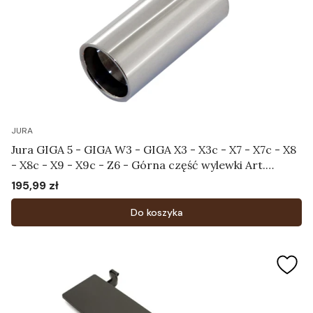
JURA
Jura GIGA 5 - GIGA W3 - GIGA X3 - X3c - X7 - X7c - X8
- X8c - X9 - X9c - Z6 - Górna część wylewki Art.
69909
195,99 zł
Cena
Do koszyka