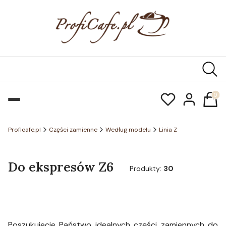
Produk
Proficafe.pl
Części zamienne
Według modelu
Linia Z
Do ekspresów Z6
Produkty:
30
Poszukujecie Państwo idealnych części zamiennych do