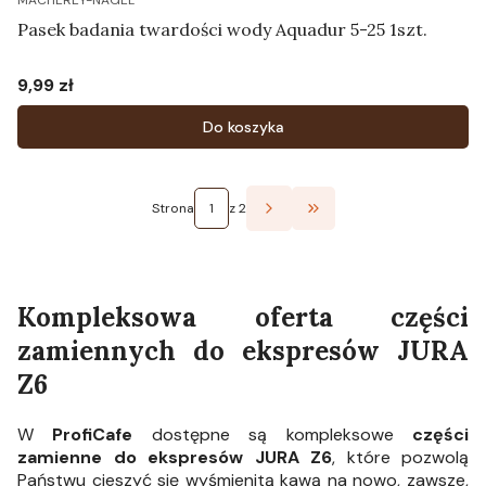
MACHEREY-NAGEL
Pasek badania twardości wody Aquadur 5-25 1szt.
9,99 zł
Cena
Do koszyka
Strona
z 2
Przejdź do ostatniej st
Kompleksowa oferta części
zamiennych do ekspresów JURA
Z6
W
ProfiCafe
dostępne są kompleksowe
części
zamienne do ekspresów JURA Z6
, które pozwolą
Państwu cieszyć się wyśmienitą kawą na nowo, zawsze,