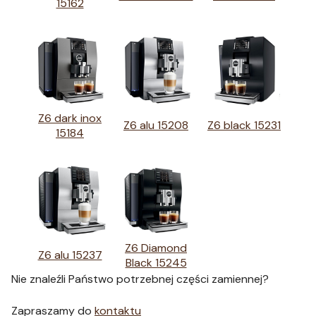
15162
Z6 dark inox
Z6 alu 15208
Z6 black 15231
15184
Z6 Diamond
Z6 alu 15237
Black 15245
Nie znaleźli Państwo potrzebnej części zamiennej?
Zapraszamy do
kontaktu