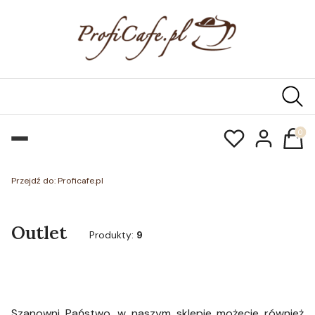
Produk
Przejdź do:
Proficafe.pl
Outlet
Produkty:
9
Szanowni Państwo, w naszym sklepie możecie również