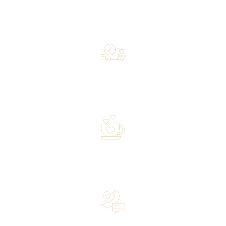
Free shipping on orders of 500 zł or more, and orders
shipped within 72 hours
Over 20 years of experience in the industry—a family-
owned business driven by passion