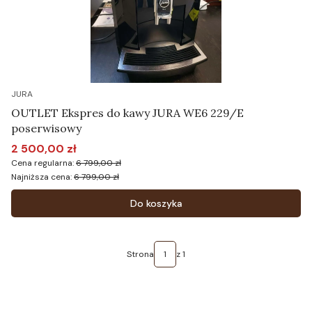
JURA
OUTLET Ekspres do kawy JURA WE6 229/E
poserwisowy
2 500,00 zł
Cena promocyjna
Cena regularna:
6 799,00 zł
Najniższa cena:
6 799,00 zł
Do koszyka
Strona
z 1