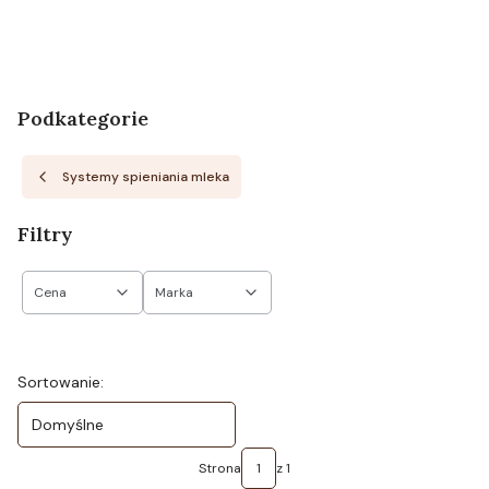
Podkategorie
Systemy spieniania mleka
Filtry
Cena
Marka
Koniec filtrów
Lista produktów
Sortowanie:
Domyślne
Strona
z 1