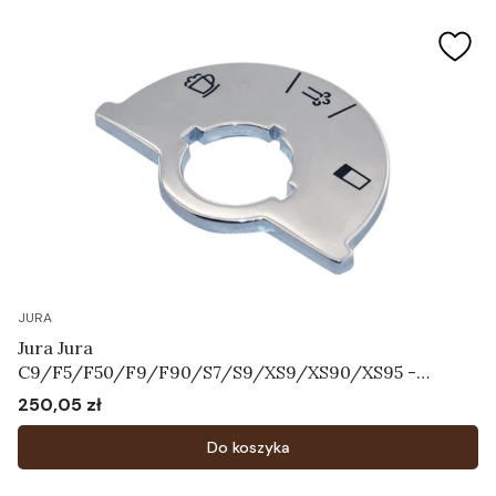
JURA
Jura Jura
C9/F5/F50/F9/F90/S7/S9/XS9/XS90/XS95 -
Tarcza ze skalą Art.64731
250,05 zł
Cena
Do koszyka