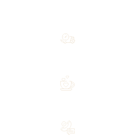
Free shipping on orders of 500 zł or more, and orders
shipped within 72 hours
Over 20 years of experience in the industry—a family-
owned business driven by passion