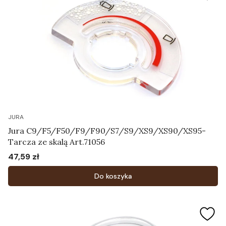
JURA
Jura C9/F5/F50/F9/F90/S7/S9/XS9/XS90/XS95-
Tarcza ze skalą Art.71056
47,59 zł
Cena
Do koszyka