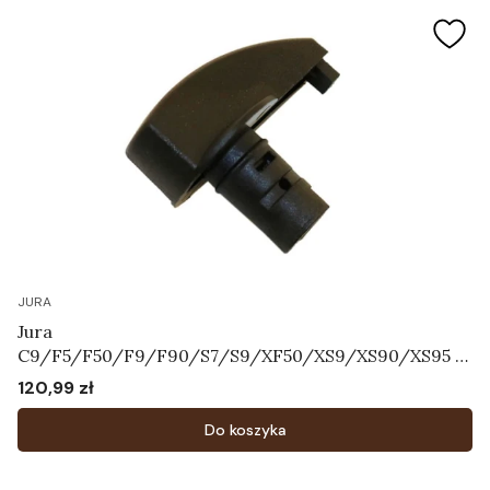
JURA
Jura
C9/F5/F50/F9/F90/S7/S9/XF50/XS9/XS90/XS95 -
Przełącznik wyboru dyszy cappuccino Art.63604
120,99 zł
Cena
Do koszyka