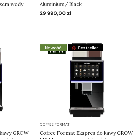
czem wody
Aluminium/ Black
29 990,00 zł
Cena
Do koszyka
Nowość
Bestseller
COFFEE FORMAT
o kawy GROW
Coffee Format Ekspres do kawy GROW