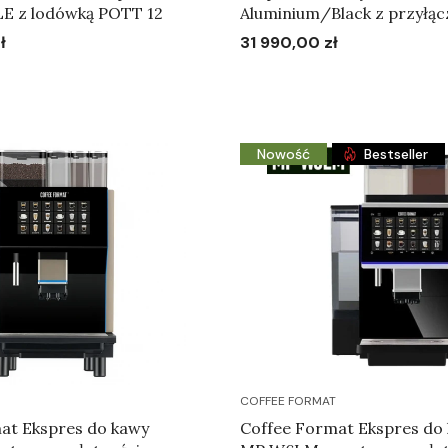
E z lodówką POTT 12
Aluminium/Black z przyłą
ł
31 990,00 zł
Cena
Do koszyka
Do koszyka
Nowość
Bestseller
COFFEE FORMAT
at Ekspres do kawy
Coffee Format Ekspres d