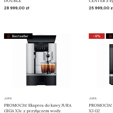
DOUBLE
CENTER z s
28 999,00 zł
25 999,00 z
Cena
Cena
Do koszyka
Bestseller
-9%
JURA
JURA
PROMOCJA! Ekspres do kawy JURA
PROMOCJA! E
GIGA X3c z przyłączem wody
X3 G2