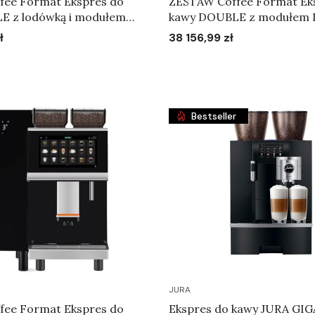
fee Format Ekspres do
ZESTAW Coffee Format Ek
E z lodówką i modułem
kawy DOUBLE z modułem 
12 miesięcy gwarancji
ł
38 156,99 zł
Cena
Do koszyka
Do koszyka
Bestseller
JURA
fee Format Ekspres do
Ekspres do kawy JURA GIG