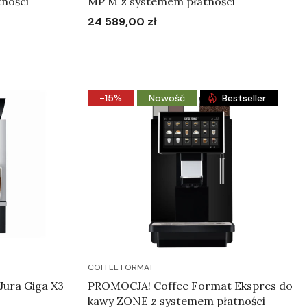
ności
MP M z systemem płatności
24 589,00 zł
Cena
Do koszyka
-15%
Nowość
Bestseller
COFFEE FORMAT
Jura Giga X3
PROMOCJA! Coffee Format Ekspres do
kawy ZONE z systemem płatności