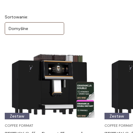
Koniec filtrów
Lista produktów
Sortowanie:
Domyślne
Zestaw
Zestaw
COFFEE FORMAT
COFFEE FORMAT