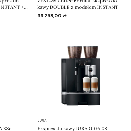
spres do
ZESTAW Coffee Format Ekspres do
INSTANT +
kawy DOUBLE z modułem INSTANT
36 258,00 zł
Cena
Do koszyka
JURA
A X8c
Ekspres do kawy JURA GIGA X8