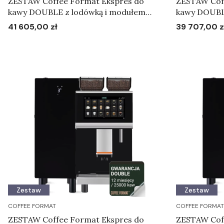
ZESTAW Coffee Format Ekspres do
ZESTAW Cof
kawy DOUBLE z lodówką i modułem
kawy DOUBL
INSTANT + 12 miesięcy gwarancji
INSTANT
41 605,00 zł
39 707,00 z
Cena
Cena
Do koszyka
Zestaw
Zestaw
COFFEE FORMAT
COFFEE FORMAT
ZESTAW Coffee Format Ekspres do
ZESTAW Cof