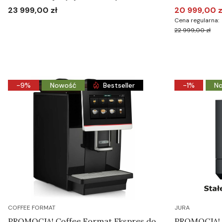
23 999,00 zł
20 999,00 z
Cena
Cena promoc
Cena regularna:
22 999,00 zł
Do koszyka
-9%
Nowość
Bestseller
-1%
N
COFFEE FORMAT
JURA
PROMOCJA! Coffee Format Ekspres do
PROMOCJA! J