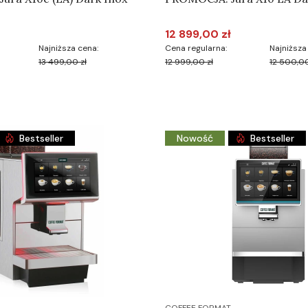
12 899,00 zł
yjna
Cena promocyjna
Najniższa cena:
Cena regularna:
Najniższa
13 499,00 zł
12 999,00 zł
12 500,00
Do koszyka
Do koszyka
Bestseller
Nowość
Bestseller