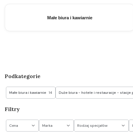
Małe biura i kawiarnie
Podkategorie
Małe biura i kawiarnie
14
Duże biura - hotele i restauracje - stacje 
Filtry
Cena
Marka
Rodzaj specjałów