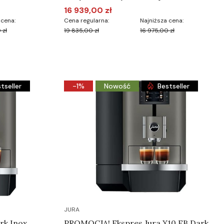
16 939,00 zł
Cena promocyjna
 cena:
Cena regularna:
Najniższa cena:
 zł
19 835,00 zł
16 975,00 zł
Do koszyka
tseller
-1%
Nowość
Bestseller
JURA
rk Inox
PROMOCJA! Ekspres Jura X10 EB Dark