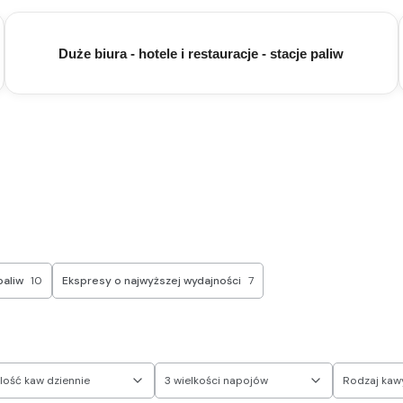
Duże biura - hotele i restauracje - stacje paliw
paliw
10
Ekspresy o najwyższej wydajności
7
Ilość kaw dziennie
3 wielkości napojów
Rodzaj kaw