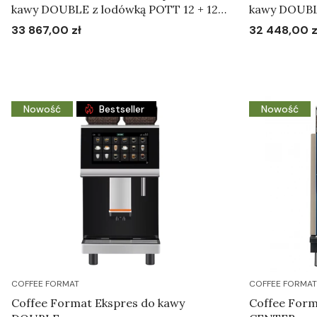
kawy DOUBLE z lodówką POTT 12 + 12
kawy DOUBL
miesięcy gwarancji
33 867,00 zł
32 448,00 z
Cena
Cena
Do koszyka
Nowość
Bestseller
Nowość
COFFEE FORMAT
COFFEE FORMAT
Coffee Format Ekspres do kawy
Coffee Form