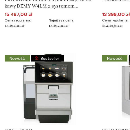
kawy DEMY W4LM z systemem
płatności
15 487,00 zł
13 399,00 zł
Cena promocyjna
Cena promoc
Cena regularna:
Najniższa cena:
Cena regularna:
17 097,00 zł
17 097,00 zł
13 499,00 zł
Do koszyka
Nowość
Bestseller
Nowość