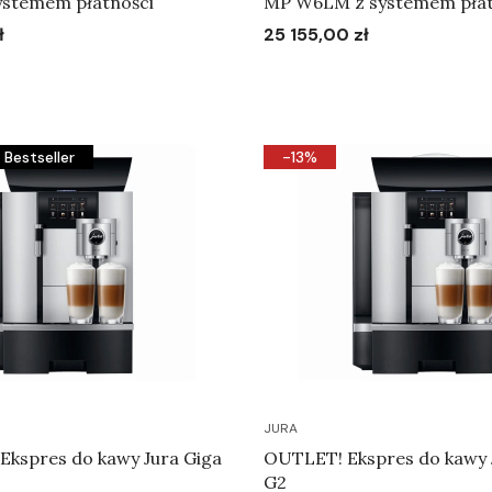
ystemem płatności
MP W6LM z systemem płat
ł
25 155,00 zł
Cena
Do koszyka
Do koszyka
Bestseller
-13%
JURA
kspres do kawy Jura Giga
OUTLET! Ekspres do kawy 
G2