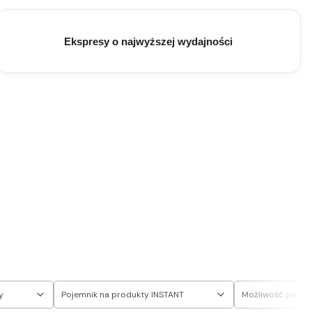
Ekspresy o najwyższej wydajności
y
Pojemnik na produkty INSTANT
Możliwość podłą