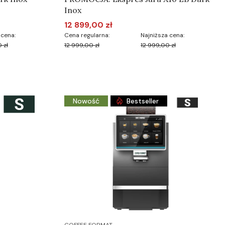
Inox
12 899,00 zł
Cena promocyjna
 cena:
Cena regularna:
Najniższa cena:
 zł
12 999,00 zł
12 999,00 zł
Do koszyka
Nowość
Bestseller