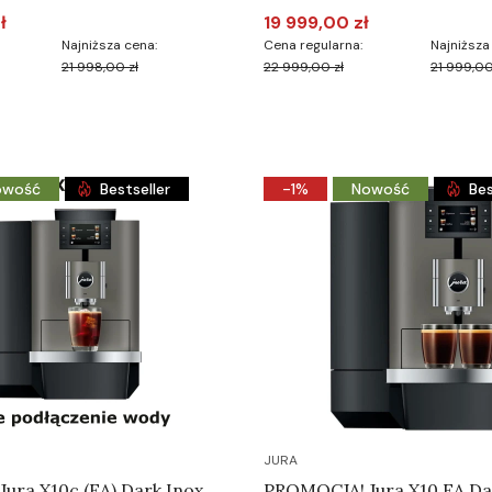
ł
19 999,00 zł
yjna
Cena promocyjna
Najniższa cena:
Cena regularna:
Najniższa
21 998,00 zł
22 999,00 zł
21 999,00
Do koszyka
Do koszyka
owość
Bestseller
-1%
Nowość
Bes
JURA
ura X10c (EA) Dark Inox
PROMOCJA! Jura X10 EA Da