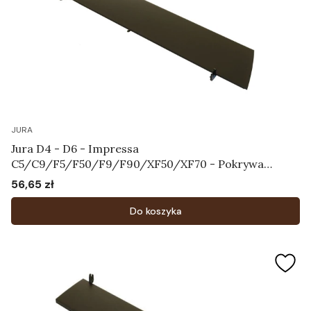
JURA
Jura D4 - D6 - Impressa
C5/C9/F5/F50/F9/F90/XF50/XF70 - Pokrywa
zbiornika na ziarna kawy Art.61827
56,65 zł
Cena
Do koszyka