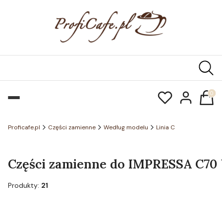
Produk
Proficafe.pl
Części zamienne
Według modelu
Linia C
Części zamienne do IMPRESSA C70 b
Produkty:
21