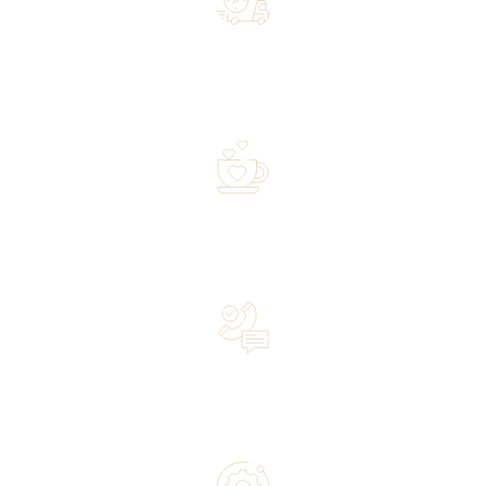
Free shipping on orders of 500 zł or more, and orders
shipped within 72 hours
Over 20 years of experience in the industry—a family-
owned business driven by passion
Lifetime Concierge Service with Every Jura Coffee
Machine You Purchase