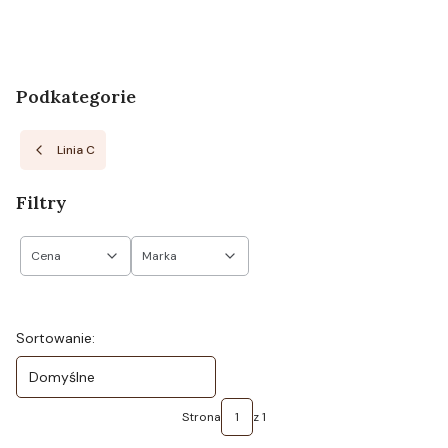
Podkategorie
Linia C
Filtry
Cena
Marka
Koniec filtrów
Lista produktów
Sortowanie:
Domyślne
Strona
z 1