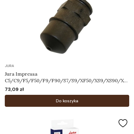
JURA
Jura Impressa
C5/C9/F5/F50/F9/F90/S7/S9/XF50/XS9/XS90/XS
95 - Dysza Pary Art.63354
73,09 zł
Cena
Do koszyka