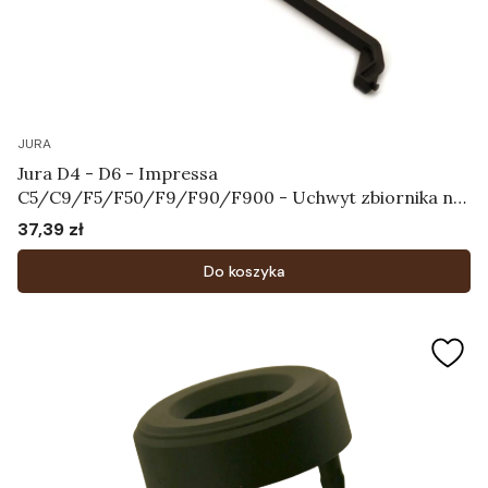
JURA
Jura D4 - D6 - Impressa
C5/C9/F5/F50/F9/F90/F900 - Uchwyt zbiornika na
wodę Art.61830
37,39 zł
Cena
Do koszyka