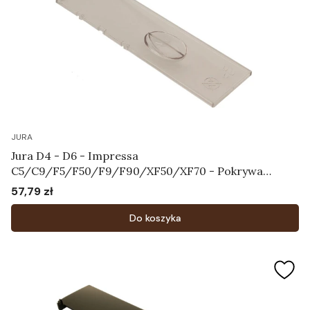
JURA
Jura D4 - D6 - Impressa
C5/C9/F5/F50/F9/F90/XF50/XF70 - Pokrywa
chroniąca aromat Art.64115
57,79 zł
Cena
Do koszyka