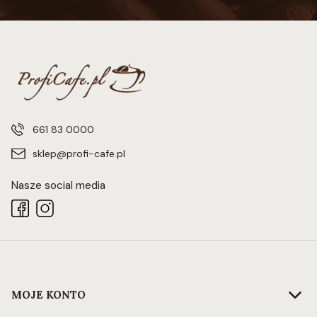
661 83 0000
sklep@profi-cafe.pl
Nasze social media
Linki w stopce
MOJE KONTO