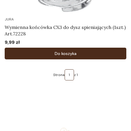
JURA
Wymienna końcówka CX3 do dysz spieniających (1szt.)
Art.72228
9,99 zł
Cena
Do koszyka
Strona
z 1