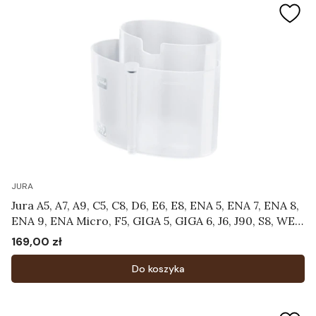
JURA
Jura A5, A7, A9, C5, C8, D6, E6, E8, ENA 5, ENA 7, ENA 8,
ENA 9, ENA Micro, F5, GIGA 5, GIGA 6, J6, J90, S8, WE8
- Pojemnik do czyszczenia systemu mlecznego
169,00 zł
Cena
Art.24219
Do koszyka