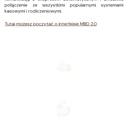
połączenie ze wszystkimi popularnymi systemami
kasowymi i rozliczeniowymi.
Tutaj możesz poczytać o interfejsie MBD 2.0
Free shipping on orders of 500 zł or more, and orders
shipped within 72 hours
Over 20 years of experience in the industry—a family-