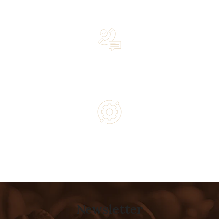
owned business driven by passion
Lifetime Concierge Service with Every Jura Coffee
Machine You Purchase
Authorized service and technical support from experts
Newsletter