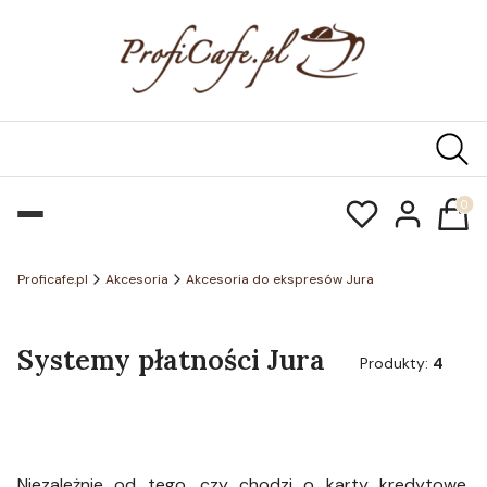
Produk
Proficafe.pl
Akcesoria
Akcesoria do ekspresów Jura
Systemy płatności Jura
Produkty:
4
Niezależnie od tego, czy chodzi o karty kredytowe,