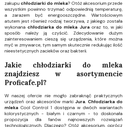
zakupu
chłodziarki do mleka
? Otóż akcesorium przede
wszystkim powinno trzymać odpowiednią temperaturę,
a zarazem być energooszczędne. Wartościowym
atutem jest również rodzaj tworzywa, z jakiego została
wykonana
chłodziarka do mleka Jura
oraz to, w jaki
sposób należy ją czyścić. Zdecydowanie dużym
zainteresowaniem cieszą się urządzenia, które można
myć w zmywarce, tym samym skutecznie redukując ilość
nieestetycznych zacieków oraz bakterii.
Jakie
chłodziarki do mleka
znajdziesz w asortymencie
Proficafe.pl?
W naszej ofercie nie mogło zabraknąć praktycznych
urządzeń oraz akcesoriów marki
Jura
.
Chłodziarka do
mleka
Cool Control 1 dostępna w dwóch wariantach
kolorystycznych - białym i czarnym - to doskonała
propozycja dla fanów najnowszych rozwiązań
technologicznych. Dlaczego? Otóż akcesorium, oprócz