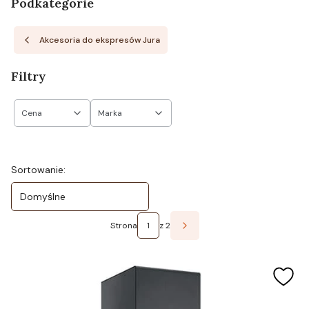
Podkategorie
Akcesoria do ekspresów Jura
Filtry
Cena
Marka
Koniec filtrów
Lista produktów
Sortowanie:
Domyślne
Strona
z 2
Następne produkty