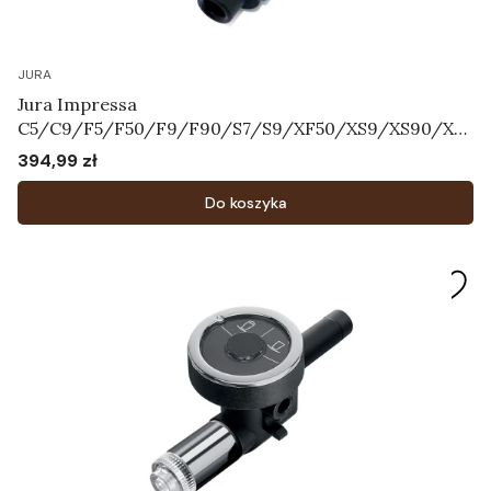
JURA
Jura Impressa
C5/C9/F5/F50/F9/F90/S7/S9/XF50/XS9/XS90/XS
95 - Korpus systemu mleka Art.64606
394,99 zł
Cena
Do koszyka