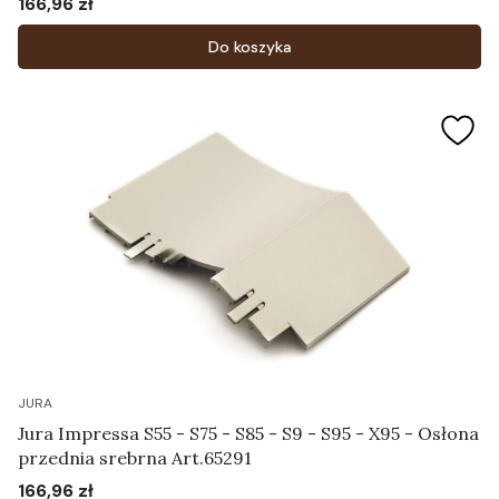
166,96 zł
Cena
Do koszyka
JURA
Jura Impressa S55 - S75 - S85 - S9 - S95 - X95 - Osłona
przednia srebrna Art.65291
166,96 zł