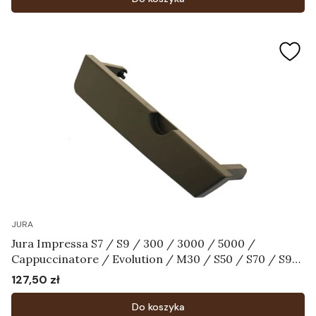
JURA
Jura Impressa S7 / S9 / 300 / 3000 / 5000 /
Cappuccinatore / Evolution / M30 / S50 / S70 / S90
/ Scala / Ultra - Pokrywa zbiornika na wodę czarna
127,50 zł
Cena
Art.59730
Do koszyka