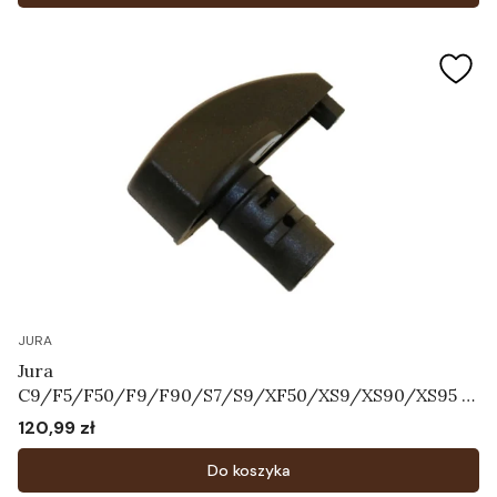
JURA
Jura
C9/F5/F50/F9/F90/S7/S9/XF50/XS9/XS90/XS95 -
Przełącznik wyboru dyszy cappuccino Art.63604
120,99 zł
Cena
Do koszyka