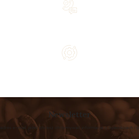
Lifetime Concierge Service with Every Jura Coffee
Machine You Purchase
Authorized service and technical support from experts
Newsletter
 adres e-mail, jeżeli chcesz otrzymywać informacje o nowościach i 