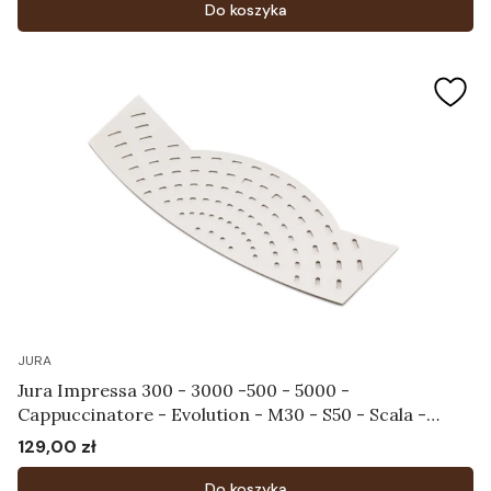
Do koszyka
JURA
Jura Impressa 300 - 3000 -500 - 5000 -
Cappuccinatore - Evolution - M30 - S50 - Scala -
Ultra - X30 - X70 - Tacka na filiżanki Art.59281
129,00 zł
Cena
Do koszyka