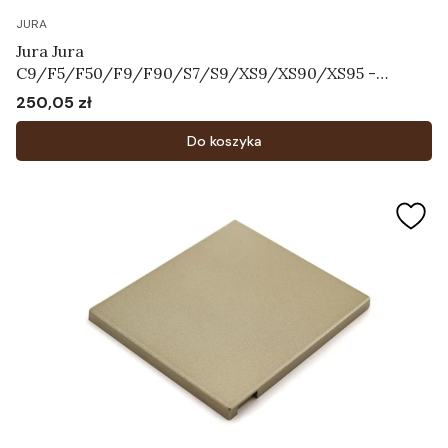
JURA
Jura Jura
C9/F5/F50/F9/F90/S7/S9/XS9/XS90/XS95 -
Tarcza ze skalą Art.64731
250,05 zł
Cena
Do koszyka