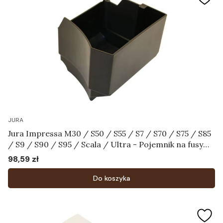
JURA
Jura Impressa M30 / S50 / S55 / S7 / S70 / S75 / S85
/ S9 / S90 / S95 / Scala / Ultra - Pojemnik na fusy
Art.60366
98,59 zł
Cena
Do koszyka