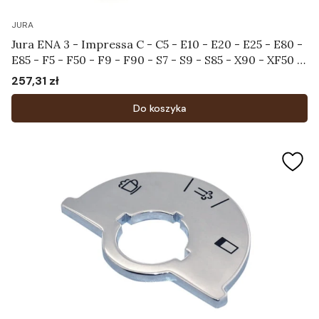
JURA
Jura ENA 3 - Impressa C - C5 - E10 - E20 - E25 - E80 -
E85 - F5 - F50 - F9 - F90 - S7 - S9 - S85 - X90 - XF50 -
XF70 - XS90 - XS95 - Rurka do systemu spieniającego
257,31 zł
Cena
Art.65641
Do koszyka