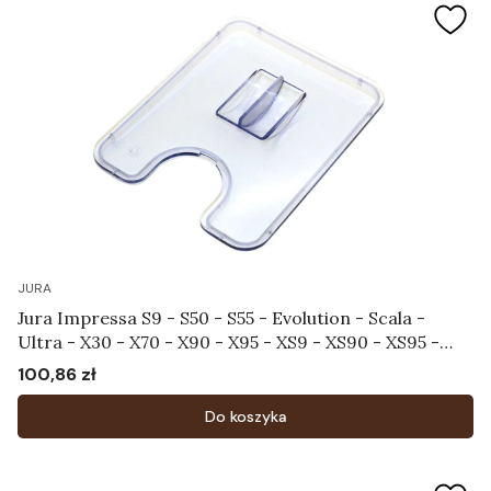
JURA
Jura Impressa S9 - S50 - S55 - Evolution - Scala -
Ultra - X30 - X70 - X90 - X95 - XS9 - XS90 - XS95 -
Pokrywa chroniąca aromat Art.58585
100,86 zł
Cena
Do koszyka