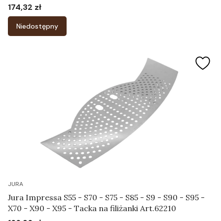
XF70 - XS90 - XS95 - Końcówka do systemu
174,32 zł
Cena
spieniającego Art.65642
Niedostępny
JURA
Jura Impressa S55 - S70 - S75 - S85 - S9 - S90 - S95 -
X70 - X90 - X95 - Tacka na filiżanki Art.62210