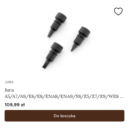
JURA
Jura
A5/A7/A9/E6/E8/ENA8/ENA9/S8/Z5/Z7/Z9/WE8 -
Zestaw zaworków napowietrzających Art.72444
109,99 zł
Cena
Do koszyka