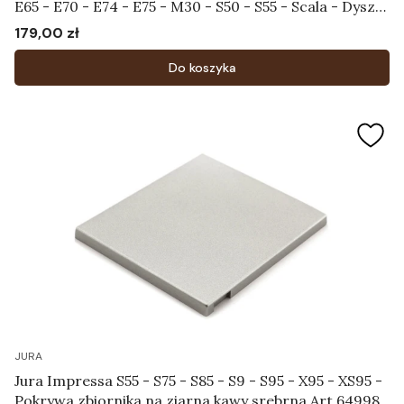
E65 - E70 - E74 - E75 - M30 - S50 - S55 - Scala - Dysza
spieniająca Art.60053
179,00 zł
Cena
Do koszyka
JURA
Jura Impressa S55 - S75 - S85 - S9 - S95 - X95 - XS95 -
Pokrywa zbiornika na ziarna kawy srebrna Art.64998