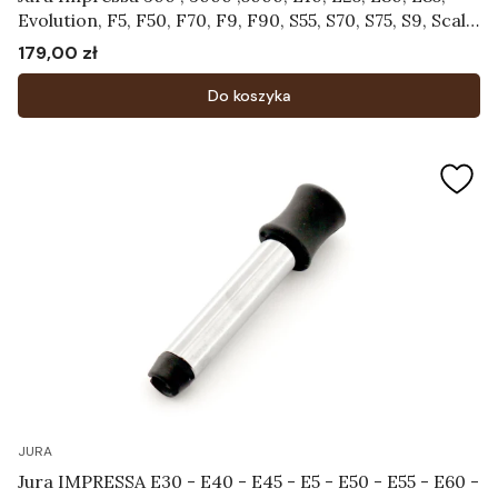
Evolution, F5, F50, F70, F9, F90, S55, S70, S75, S9, Scala,
Ultra, X30, X70 - Dysza spieniająca Art.63697
179,00 zł
Cena
Do koszyka
JURA
Jura IMPRESSA E30 - E40 - E45 - E5 - E50 - E55 - E60 -