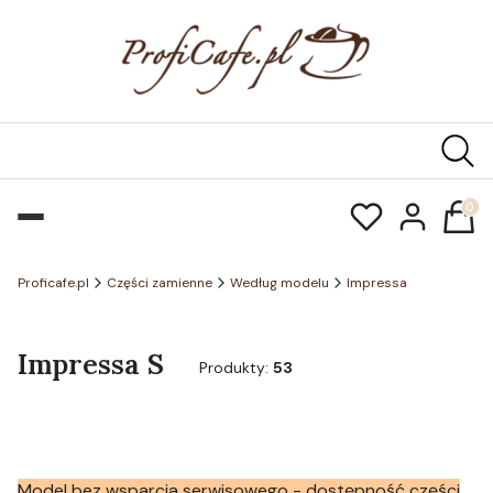
Produk
Proficafe.pl
Części zamienne
Według modelu
Impressa
Impressa S
Produkty:
53
Model bez wsparcia serwisowego - dostępność części