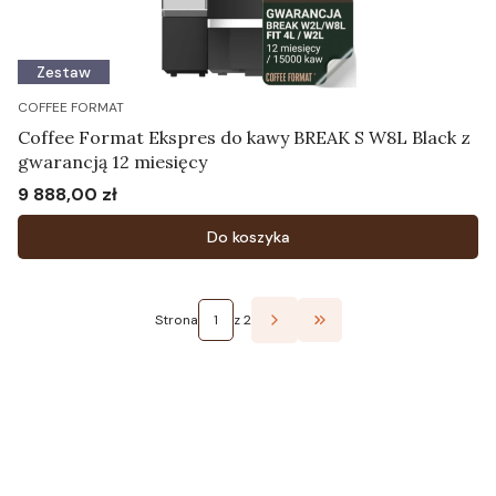
Zestaw
COFFEE FORMAT
Coffee Format Ekspres do kawy BREAK S W8L Black z
gwarancją 12 miesięcy
9 888,00 zł
Cena
Do koszyka
Strona
z 2
Przejdź do ostatniej st