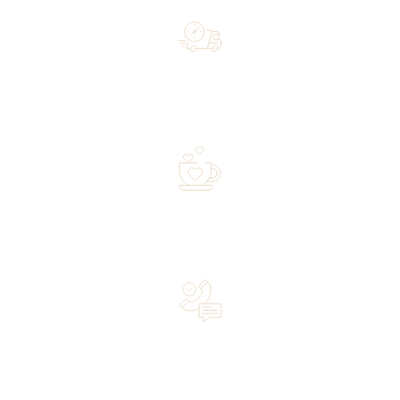
Free shipping on orders of 500 zł or more, and orders
shipped within 72 hours
Over 20 years of experience in the industry—a family-
owned business driven by passion
Lifetime Concierge Service with Every Jura Coffee
Machine You Purchase