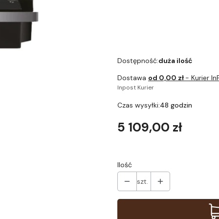
do kawy BLOOM z
do ka
gwarancją 24 miesiące
gwaran
Dostępność:
duża ilość
Dostawa
od 0,00 zł
- Kurier In
Inpost Kurier
Czas wysyłki:
48 godzin
Cena
5 109,00 zł
Ilość
szt.