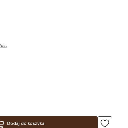
wy BLOOM z
do ekspresu DOUBLE
do ekspresu DOUBLE
cją 12 miesięcy
Post
Dodaj do koszyka