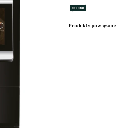
Produkty powiązane
Coffee Format -
Filtr d
Szklany pojemnik na
Format
mleko 600ml do
ekspresów SEED -
BLOOM
Zestaw
Zes
Coffee Format Ekspres
Coffee