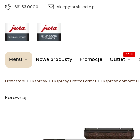
661 83 0000
sklep@profi-cafe.pl
SALE
Menu
Nowe produkty
Promocje
Outlet
Proficafe.pl
Ekspresy
Ekspresy Coffee Format
Ekspresy domowe C
Porównaj