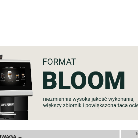
T
UWAGA →