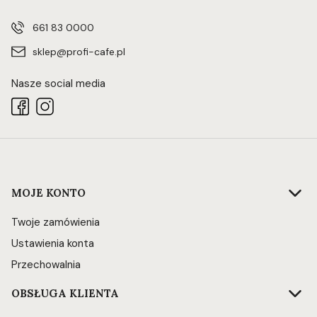
661 83 0000
sklep@profi-cafe.pl
Nasze social media
Linki w stopce
MOJE KONTO
Twoje zamówienia
Ustawienia konta
Przechowalnia
OBSŁUGA KLIENTA