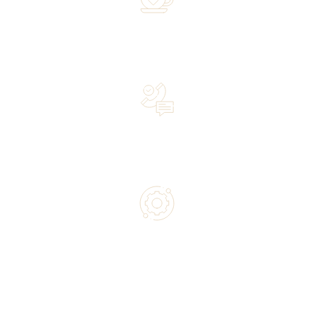
Over 20 years of experience in the industry—a family-
owned business driven by passion
Lifetime Concierge Service with Every Jura Coffee
Machine You Purchase
Authorized service and technical support from experts