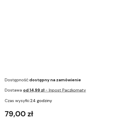
Ekspres do
PROMOCJA!
PROMOCJA!
kawy JURA Z10
Ekspres do
Ekspres do
Aluminium
kawy JURA Z10
kawy JURA Z10
Black (EB) 36
Diamond
Diamond
miesięcy
Black (EB)
White (EB)
gwarancji
Dostępność:
dostępny na zamówienie
Dostawa
od 14,99 zł
- Inpost Paczkomaty
Czas wysyłki:
24 godziny
Cena
79,00 zł