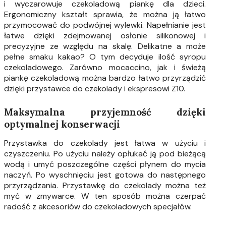
i wyczarowuje czekoladową piankę dla dzieci.
Ergonomiczny kształt sprawia, że można ją łatwo
przymocować do podwójnej wylewki. Napełnianie jest
łatwe dzięki zdejmowanej osłonie silikonowej i
precyzyjne ze względu na skalę. Delikatne a może
pełne smaku kakao? O tym decyduje ilość syropu
czekoladowego. Zarówno mocaccino, jak i świeżą
piankę czekoladową można bardzo łatwo przyrządzić
dzięki przystawce do czekolady i ekspresowi Z10.
Maksymalna przyjemność dzięki
optymalnej konserwacji
Przystawka do czekolady jest łatwa w użyciu i
czyszczeniu. Po użyciu należy opłukać ją pod bieżącą
wodą i umyć poszczególne części płynem do mycia
naczyń. Po wyschnięciu jest gotowa do następnego
przyrządzania. Przystawkę do czekolady można też
myć w zmywarce. W ten sposób można czerpać
radość z akcesoriów do czekoladowych specjałów.