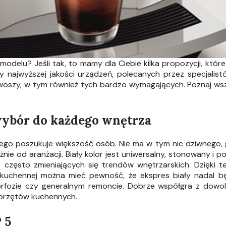
modelu? Jeśli tak, to mamy dla Ciebie kilka propozycji, któr
 najwyższej jakości urządzeń, polecanych przez specjalist
woszy, w tym również tych bardzo wymagających. Poznaj wsz
wybór do każdego wnętrza
ego poszukuje większość osób. Nie ma w tym nic dziwnego,
ie od aranżacji. Biały kolor jest uniwersalny, stonowany i 
często zmieniających się trendów wnętrzarskich. Dzięki 
 kuchennej można mieć pewność, że ekspres biały nadal bę
orfozie czy generalnym remoncie. Dobrze współgra z dowo
sprzętów kuchennych.
 5