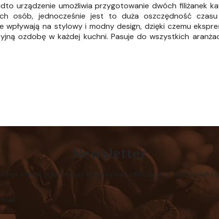
nadto urządzenie umożliwia przygotowanie dwóch filiżanek 
ch osób, jednocześnie jest to duża oszczędność czasu
nie wpływają na stylowy i modny design, dzięki czemu ekspres
cyjną ozdobę w każdej kuchni. Pasuje do wszystkich aranża
Newsletter
 adres e-mail, jeżeli chcesz otrzymywać informacje o nowościach i 
-mail