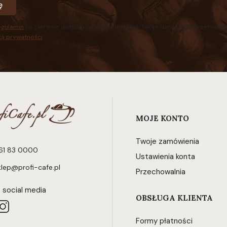
ę
egulamin
(w zakresie dotyczącym Newslettera). Twoje dane będą przetwarza
ką prywatności
.
Linki w stopce
MOJE KONTO
Twoje zamówienia
61 83 0000
Ustawienia konta
klep@profi-cafe.pl
Przechowalnia
 social media
OBSŁUGA KLIENTA
Formy płatności