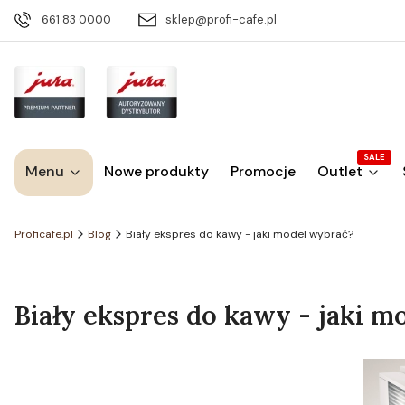
661 83 0000
sklep@profi-cafe.pl
SALE
Menu
Nowe produkty
Promocje
Outlet
Proficafe.pl
Blog
Biały ekspres do kawy - jaki model wybrać?
Biały ekspres do kawy - jaki m