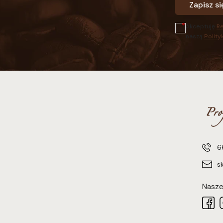
Zapisz si
Akceptuję
R
naszą
Polity
6
s
Nasze