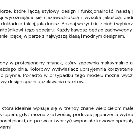
rze, które łączą stylowy design i funkcjonalność, należą
cji wyróżniające się niezawodnością i wysoką jakością. Je
okładnie takiej, jaką lubisz. Poznaj wszystkie z nich i wybierz
miłośnikowi tego specjału. Każdy kawosz będzie zachwycony
nie, idącej w parze z najwyższą klasą i modnym designem.
ony w profesjonalny młynek, który zapewnia maksymalnie a
żdego dnia. Kolorowy wyświetlacz uprzyjemnia korzystanie
bardzo płynna. Ponadto w przypadku tego modelu można wyc
owy design spełni oczekiwania estetów.
tóra idealnie wpisuje się w trendy znane wielbicielom małe
 syropem, gdyż można z łatwością podczas jej parzenia wybra
wności pianki, co pozwala tworzyć wspaniałe kawowe specjał
iarni.