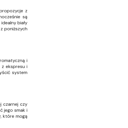
 propozycje z
dnocześnie są
 idealny biały
 z poniższych
romatyczną i
 z ekspresu i
zyścić system
j czarnej czy
ć jego smak i
y, które mogą