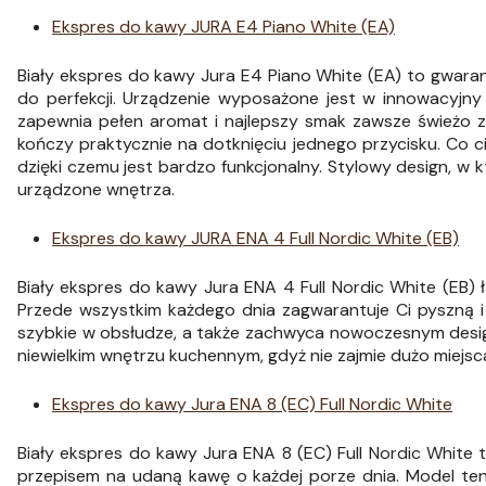
Ekspres do kawy JURA E4 Piano White (EA)
Biały ekspres do kawy Jura E4 Piano White (EA) to gwar
do perfekcji. Urządzenie wyposażone jest w innowacyjny
zapewnia pełen aromat i najlepszy smak zawsze świeżo zm
kończy praktycznie na dotknięciu jednego przycisku. Co c
dzięki czemu jest bardzo funkcjonalny. Stylowy design, w k
urządzone wnętrza.
Ekspres do kawy JURA ENA 4 Full Nordic White (EB)
Biały ekspres do kawy Jura ENA 4 Full Nordic White (EB) ł
Przede wszystkim każdego dnia zagwarantuje Ci pyszną i
szybkie w obsłudze, a także zachwyca nowoczesnym desig
niewielkim wnętrzu kuchennym, gdyż nie zajmie dużo miejsca
Ekspres do kawy Jura ENA 8 (EC) Full Nordic White
Biały ekspres do kawy Jura ENA 8 (EC) Full Nordic White 
przepisem na udaną kawę o każdej porze dnia. Model ten