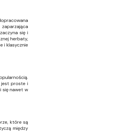
e dopracowana
a zaparzająca
zaczyna się i
znej herbaty,
e i klasycznie
opularnością.
jest proste i
 się nawet w
rze, które są
otyczą między