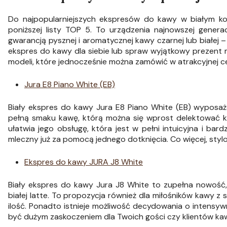
Do najpopularniejszych ekspresów do kawy w białym kolo
poniższej listy TOP 5. To urządzenia najnowszej genera
gwarancją pysznej i aromatycznej kawy czarnej lub białej – d
ekspres do kawy dla siebie lub spraw wyjątkowy prezent 
modeli, które jednocześnie można zamówić w atrakcyjnej ce
Jura E8 Piano White (EB)
Biały ekspres do kawy Jura E8 Piano White (EB) wyposaż
pełną smaku kawę, którą można się wprost delektować ka
ułatwia jego obsługę, która jest w pełni intuicyjna i 
mleczny już za pomocą jednego dotknięcia. Co więcej, styl
Ekspres do kawy JURA J8 White
Biały ekspres do kawy Jura J8 White to zupełna nowość, k
białej latte. To propozycja również dla miłośników kawy z
ilość. Ponadto istnieje możliwość decydowania o intensy
być dużym zaskoczeniem dla Twoich gości czy klientów kaw