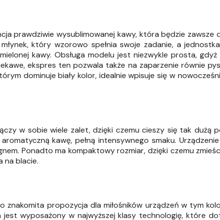
ancja prawdziwie wysublimowanej kawy, która będzie zawsz
 młynek, który wzorowo spełnia swoje zadanie, a jednostk
ielonej kawy. Obsługa modelu jest niezwykle prosta, gdyż 
iekawe, ekspres ten pozwala także na zaparzenie równie pys
tórym dominuje biały kolor, idealnie wpisuje się w nowocześni
ączy w sobie wiele zalet, dzięki czemu cieszy się tak dużą p
 aromatyczną kawę, pełną intensywnego smaku. Urządzenie 
nem. Ponadto ma kompaktowy rozmiar, dzięki czemu zmieści
 na blacie.
to znakomita propozycja dla miłośników urządzeń w tym kolo
 jest wyposażony w najwyższej klasy technologię, które d