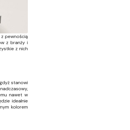
e z pewnością
ów z branży i
ystkie z nich
 gdyż stanowi
ponadczasowy,
temu nawet w
dzie idealnie
lnym kolorem