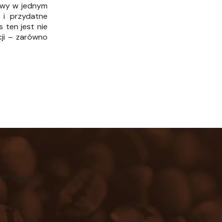
kawy w jednym
 i przydatne
 ten jest nie
cji – zarówno
promocjach.