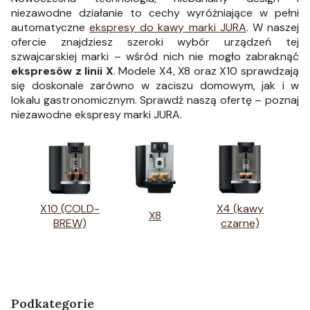
niezawodne działanie to cechy wyróżniające w pełni
automatyczne
ekspresy do kawy marki JURA
. W naszej
ofercie znajdziesz szeroki wybór urządzeń tej
szwajcarskiej marki – wśród nich nie mogło zabraknąć
ekspresów z linii X
. Modele X4, X8 oraz X10 sprawdzają
się doskonale zarówno w zaciszu domowym, jak i w
lokalu gastronomicznym. Sprawdź naszą ofertę – poznaj
niezawodne ekspresy marki JURA.
X10 (COLD-
X4 (kawy
X8
BREW)
czarne)
Podkategorie