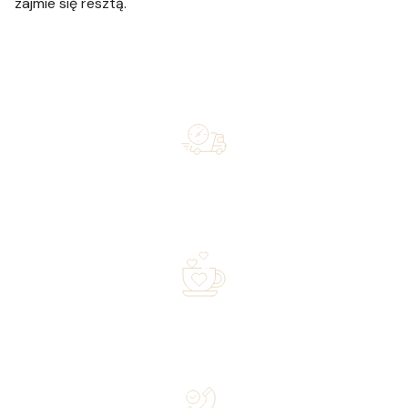
zajmie się resztą.
Free shipping on orders of 500 zł or more, and orders
shipped within 72 hours
Over 20 years of experience in the industry—a family-
owned business driven by passion