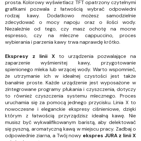
prosta. Kolorowy wyświetlacz TFT opatrzony czytelnymi
grafikami pozwala z łatwością wybrać odpowiedni
rodzaj kawy. Dodatkowo możesz samodzielnie
zdecydować o mocy napoju oraz o ilości wody.
Niezależnie od tego, czy masz ochotę na mocne
espresso, czy na mleczne cappuccino, proces
wybierania i parzenia kawy trwa naprawdę krótko.
Ekspresy z linii X
to urządzenia pozwalające na
zaparzenie wyśmienitej kawy, przygotowanie
spienionego mleka lub wrzącej wody. Warto wspomnieć,
że utrzymanie ich w idealnej czystości jest także
banalnie proste. Każde urządzenie jest wyposażone w
zintegrowane programy płukania i czyszczenia, dotyczy
to również czyszczenia systemu mlecznego. Proces
uruchamia się za pomocą jednego przycisku. Linia X to
nowoczesne i eleganckie ekspresy ciśnieniowe, dzięki
którym z łatwością przyrządzisz idealną kawę. Nie
musisz być wykwalifikowanym baristą, aby delektować
się pyszną, aromatyczną kawą w miejscu pracy. Zadbaj o
odpowiednie ziarna, a Twój nowy
ekspres JURA z linii X