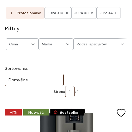
Profesjonalne
JURA X10
11
JURA X8
5
Jura X4
6
Filtry
Cena
Marka
Rodzaj specjałów
Koniec filtrów
Lista produktów
Sortowanie:
Domyślne
Strona
z 1
-1%
Nowość
Bestseller