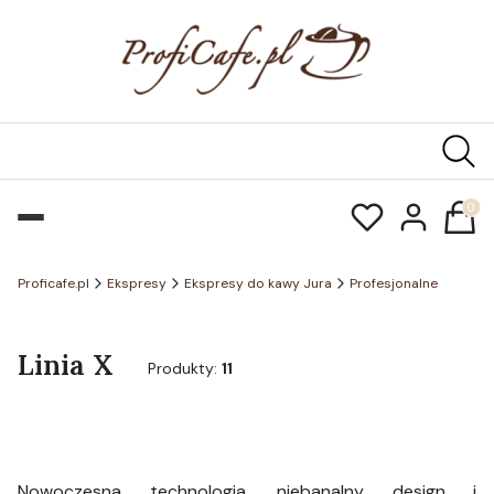
Produk
Proficafe.pl
Ekspresy
Ekspresy do kawy Jura
Profesjonalne
Linia X
Produkty:
11
Nowoczesna technologia, niebanalny design i