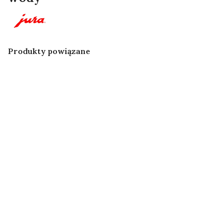
Produkty powiązane
JURA -
JURA - Szklany
Podgrzewacz
podgrzewacz
PROMOCJA!
do filiżanek
do filiżanek
Jura - Payment
Ekspres do
Connect Art.
kawy Jura Giga
25062
X3 G2
JURA -
JURA - Filtr do
Chłodziarka na
wody CLARIS
Chłodziarka
Przewód
mleko z
Pro Smart + 1
do mleka –
mleka z osłoną
kompresorem
szt.