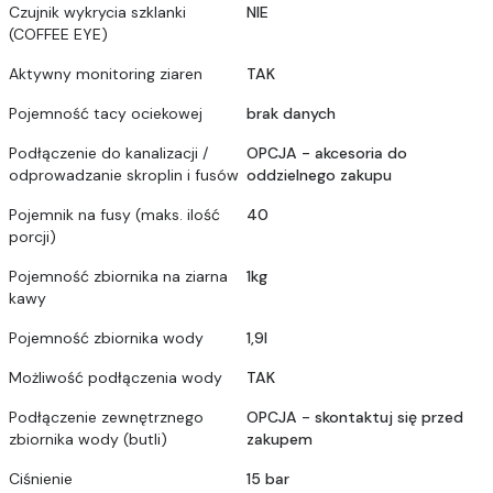
Czujnik wykrycia szklanki
NIE
(COFFEE EYE)
Aktywny monitoring ziaren
TAK
Pojemność tacy ociekowej
brak danych
Podłączenie do kanalizacji /
OPCJA - akcesoria do
odprowadzanie skroplin i fusów
oddzielnego zakupu
Pojemnik na fusy (maks. ilość
40
porcji)
Pojemność zbiornika na ziarna
1kg
kawy
Pojemność zbiornika wody
1,9l
Możliwość podłączenia wody
TAK
Podłączenie zewnętrznego
OPCJA - skontaktuj się przed
zbiornika wody (butli)
zakupem
Ciśnienie
15 bar