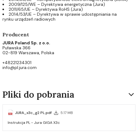
2009/125/WE – Dyrektywa energetyczna (Jura)
2011/65/UE – Dyrektywa RoHS (Jura)
2014/53/UE – Dyrektywa w sprawie udostępniania na
rynku urządzeń radiowych
Producent
JURA Poland Sp. z o.o.
Puławska 366
02-819 Warszawa, Polska
+48221234301
info@pl.jura.com
Pliki do pobrania
JURA_x3c_g2 PL.pdf
5.17 MB
Instrukcja PL - Jura GIGA X3c