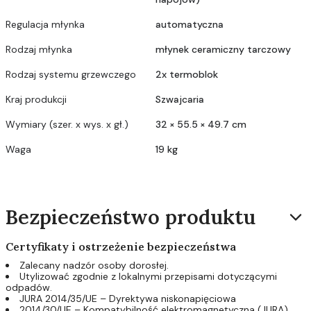
Regulacja młynka
automatyczna
Rodzaj młynka
młynek ceramiczny tarczowy
Rodzaj systemu grzewczego
2x termoblok
Kraj produkcji
Szwajcaria
Wymiary (szer. x wys. x gł.)
32 × 55.5 × 49.7 cm
Waga
19 kg
Bezpieczeństwo produktu
Certyfikaty i ostrzeżenie bezpieczeństwa
Zalecany nadzór osoby dorosłej.
Utylizować zgodnie z lokalnymi przepisami dotyczącymi
odpadów.
JURA 2014/35/UE – Dyrektywa niskonapięciowa
2014/30/UE – Kompatybilność elektromagnetyczna (JURA)