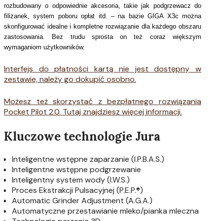
rozbudowany o odpowiednie akcesoria, takie jak podgrzewacz do
filiżanek, system poboru opłat itd. – na bazie GIGA X3c można
skonfigurować idealne i kompletne rozwiązanie dla każdego obszaru
zastosowania. Bez trudu sprosta on też coraz większym
wymaganiom użytkowników.
Interfejs do płatności kartą nie jest dostępny w
zestawie, należy go dokupić osobno.
Możesz też skorzystać z bezpłatnego rozwiązania
Pocket Pilot 2.0. Tutaj znajdziesz więcej informacji.
Kluczowe technologie Jura
Inteligentne wstępne zaparzanie (I.P.B.A.S.)
Inteligentne wstępne podgrzewanie
Inteligentny system wody (I.W.S.)
Proces Ekstrakcji Pulsacyjnej (P.E.P.®)
Automatic Grinder Adjustment (A.G.A.)
Automatyczne przestawianie mleko/pianka mleczna