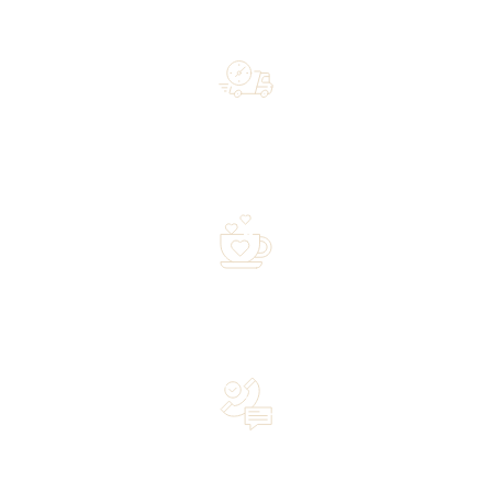
Free shipping on orders of 500 zł or more, and orders
shipped within 72 hours
Over 20 years of experience in the industry—a family-
owned business driven by passion
Lifetime Concierge Service with Every Jura Coffee