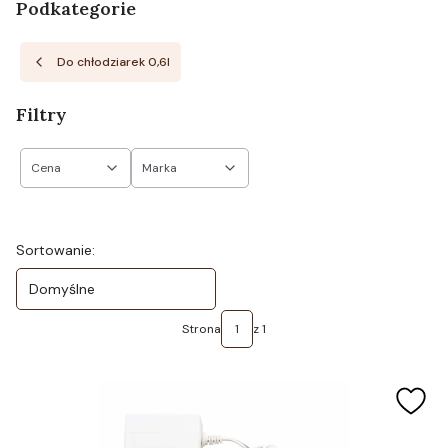
Podkategorie
Do chłodziarek 0,6l
Filtry
Cena
Marka
Koniec filtrów
Lista produktów
Sortowanie:
Domyślne
Strona
z 1