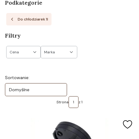
Podkategorie
Do chłodziarek 1l
Filtry
Cena
Marka
Koniec filtrów
Lista produktów
Sortowanie:
Domyślne
Strona
z 1