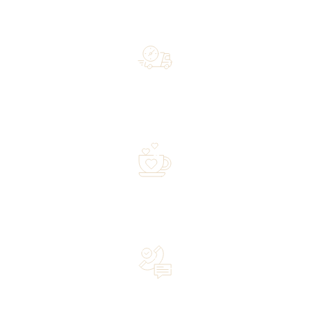
Free shipping on orders of 500 zł or more, and orders
shipped within 72 hours
Over 20 years of experience in the industry—a family-
owned business driven by passion
Lifetime Concierge Service with Every Jura Coffee