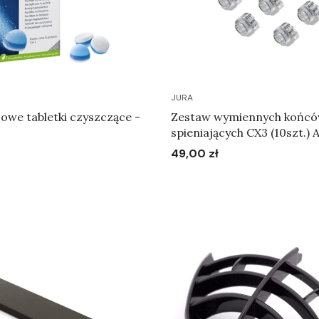
JURA
owe tabletki czyszczące -
Zestaw wymiennych końcó
spieniających CX3 (10szt.) 
49,00 zł
Cena
Do koszyka
Do koszyka