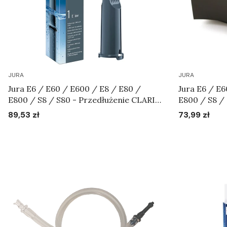
JURA
JURA
Jura E6 / E60 / E600 / E8 / E80 /
Jura E6 / E6
E800 / S8 / S80 - Przedłużenie CLARIS
E800 / S8 / S80 - Szuflada pojemnika
Smart linia E/S 72231
na fusy Art.
89,53 zł
73,99 zł
Cena
Cena
Do koszyka