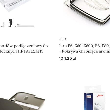
JURA
soriów podłączeniowy do
Jura E6, E60, E600, E8, E8
ecznych HP1 Art.24115
- Pokrywa chroniąca aroma
104,25 zł
Cena
Do koszyka
Do koszyka