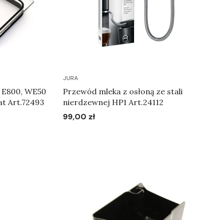
JURA
0, E800, WE50
Przewód mleka z osłoną ze stali
t Art.72493
nierdzewnej HP1 Art.24112
99,00 zł
Cena
Do koszyka