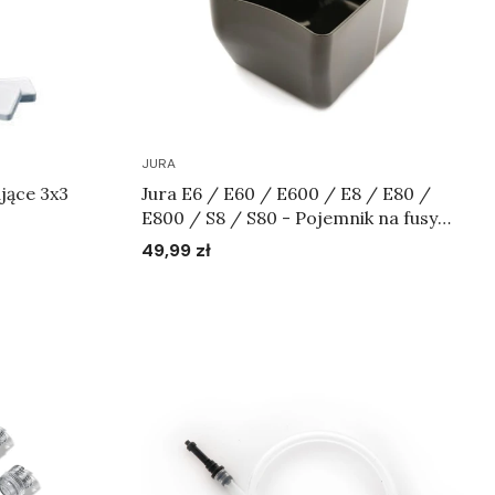
JURA
jące 3x3
Jura E6 / E60 / E600 / E8 / E80 /
E800 / S8 / S80 - Pojemnik na fusy
Art.72490
49,99 zł
Cena
Do koszyka