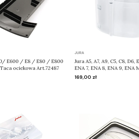
JURA
60/ E600 / E8 / E80 / E800
Jura A5, A7, A9, C5, C8, D6, 
 Taca ociekowa Art.72487
ENA 7, ENA 8, ENA 9, ENA M
GIGA 5, GIGA 6, J6, J90, S8,
169,00 zł
Cena
Pojemnik do czyszczenia 
mlecznego Art.24219
Do koszyka
Do koszyka