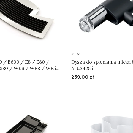
JURA
0 / E600 / E8 / E80 /
Dysza do spieniania mleka bazowa (EA)
 S80 / WE6 / WE8 / WE50
Art.24255
- Tacka na filiżanki Art.72488
259,00 zł
Cena
Do koszyka
Do koszyka