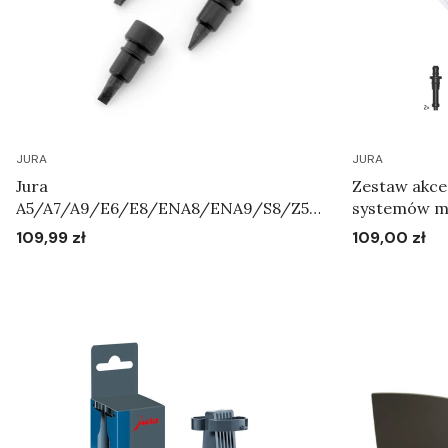
JURA
JURA
Jura
Zestaw akce
A5/A7/A9/E6/E8/ENA8/ENA9/S8/Z5/
systemów ml
Z7/Z9/WE8 - Zestaw zaworków
109,99 zł
109,00 zł
Cena
Cena
napowietrzających Art.72444
Do koszyka