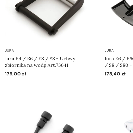
JURA
JURA
Jura E4 / E6 / E8 / S8 - Uchwyt
Jura E6 / E
zbiornika na wodę Art.73641
/ S8 / S80 -
179,00 zł
173,40 zł
Cena
Cena
Do koszyka