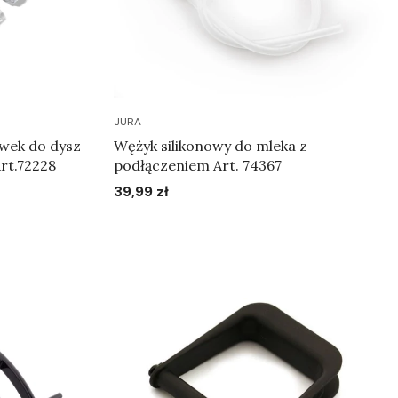
JURA
wek do dysz
Wężyk silikonowy do mleka z
Art.72228
podłączeniem Art. 74367
39,99 zł
Cena
Do koszyka