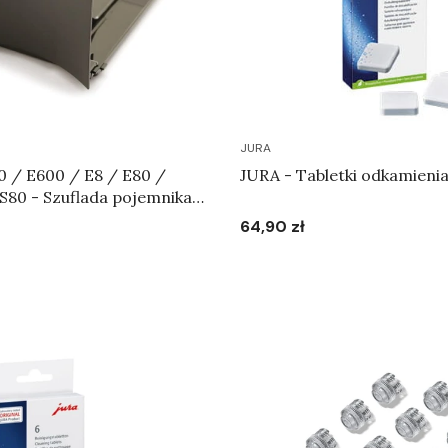
JURA
0 / E600 / E8 / E80 /
JURA - Tabletki odkamienia
72489
64,90 zł
Cena
Do koszyka
Do koszyka