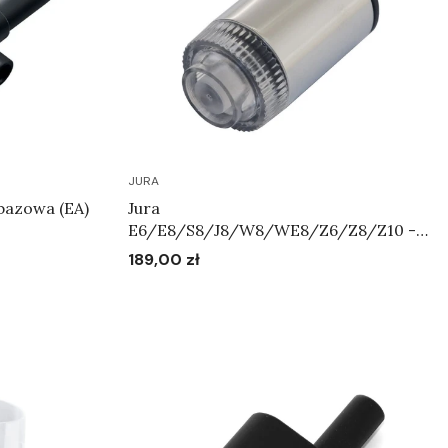
JURA
Jura
E6/E8/S8/J8/W8/WE8/Z6/Z8/Z10 -
Metalowa dysza spieniająca Art.72345
189,00 zł
Cena
Do koszyka