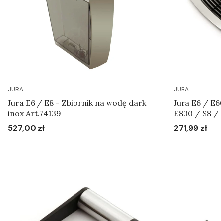
JURA
JURA
Jura E6 / E8 - Zbiornik na wodę dark
Jura E6 / E6
inox Art.74139
E800 / S8 /
527,00 zł
271,99 zł
Cena
Cena
Do koszyka