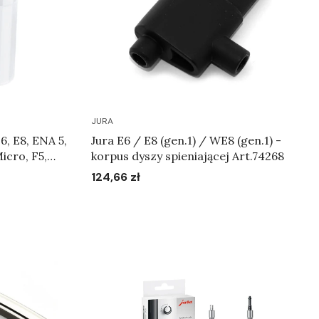
JURA
E6, E8, ENA 5,
Jura E6 / E8 (gen.1) / WE8 (gen.1) -
icro, F5,
korpus dyszy spieniającej Art.74268
 WE8 -
124,66 zł
Cena
systemu
Do koszyka