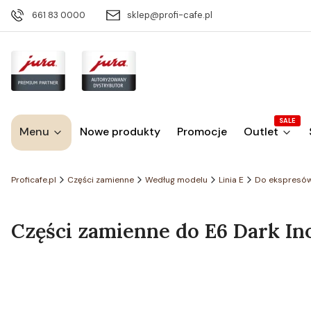
661 83 0000
sklep@profi-cafe.pl
SALE
Menu
Nowe produkty
Promocje
Outlet
Proficafe.pl
Części zamienne
Według modelu
Linia E
Do ekspresó
Części zamienne do E6 Dark Ino