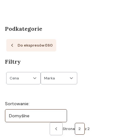
Podkategorie
Do ekspresów E60
Filtry
Cena
Marka
Koniec filtrów
Lista produktów
Sortowanie:
Domyślne
Strona
z 2
Poprzednie produkty