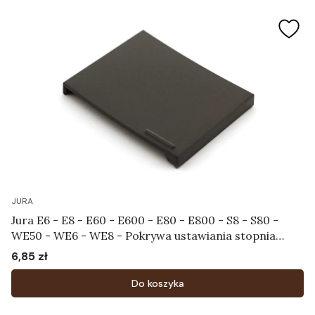
JURA
Jura E6 - E8 - E60 - E600 - E80 - E800 - S8 - S80 -
WE50 - WE6 - WE8 - Pokrywa ustawiania stopnia
zmielenia Art.72499
6,85 zł
Cena
Do koszyka