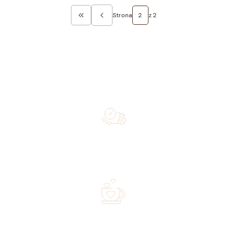
Strona
z 2
Wróć do pierwszej strony z produktami
Free shipping on orders of 500 zł or more, and orders
shipped within 72 hours
Over 20 years of experience in the industry—a family-