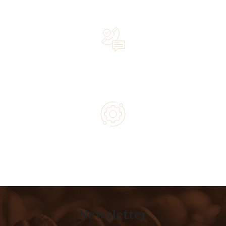
owned business driven by passion
Lifetime Concierge Service with Every Jura Coffee
Machine You Purchase
Authorized service and technical support from experts
Newsletter