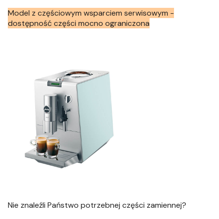
Model z częściowym wsparciem serwisowym -
dostępność części mocno ograniczona
Nie znaleźli Państwo potrzebnej części zamiennej?