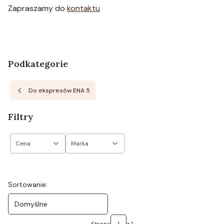
Zapraszamy do
kontaktu
Podkategorie
Do ekspresów ENA 5
Filtry
Cena
Marka
Koniec filtrów
Lista produktów
Sortowanie:
Domyślne