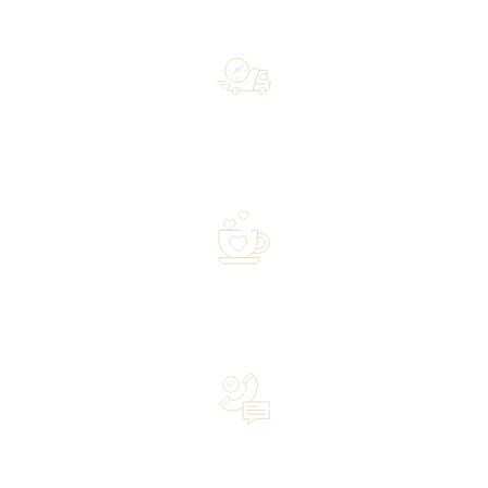
Free shipping on orders of 500 zł or more, and orders
shipped within 72 hours
Over 20 years of experience in the industry—a family-
owned business driven by passion
Lifetime Concierge Service with Every Jura Coffee