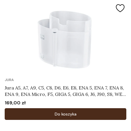
JURA
Jura A5, A7, A9, C5, C8, D6, E6, E8, ENA 5, ENA 7, ENA 8,
ENA 9, ENA Micro, F5, GIGA 5, GIGA 6, J6, J90, S8, WE8
- Pojemnik do czyszczenia systemu mlecznego
169,00 zł
Cena
Art.24219
Do koszyka