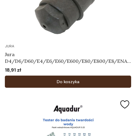
JURA
Jura
D4/D6/D60/E4/E6/E60/E600/E80/E800/E8/ENA3
/ENA5/ENA7/ENA9/ENA
18,91 zł
Cena
X1/F7/F8/F85/J5/J7/J9.4/XJ5/XJ6/XJ9/WE50/WE6/
WE8 - Dysza Art.66590
Do koszyka