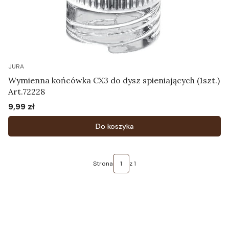
JURA
Wymienna końcówka CX3 do dysz spieniających (1szt.)
Art.72228
9,99 zł
Cena
Do koszyka
Strona
z 1