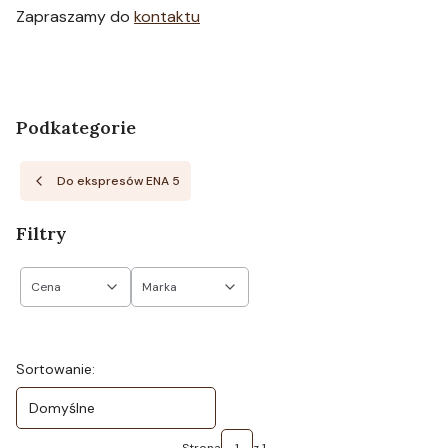
Zapraszamy do
kontaktu
Podkategorie
Do ekspresów ENA 5
Filtry
Cena
Marka
Koniec filtrów
Lista produktów
Sortowanie:
Domyślne