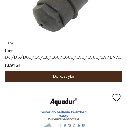
JURA
Jura
D4/D6/D60/E4/E6/E60/E600/E80/E800/E8/ENA3
/ENA5/ENA7/ENA9/ENA
18,91 zł
Cena
X1/F7/F8/F85/J5/J7/J9.4/XJ5/XJ6/XJ9/WE50/WE6/
WE8 - Dysza Art.66590
Do koszyka