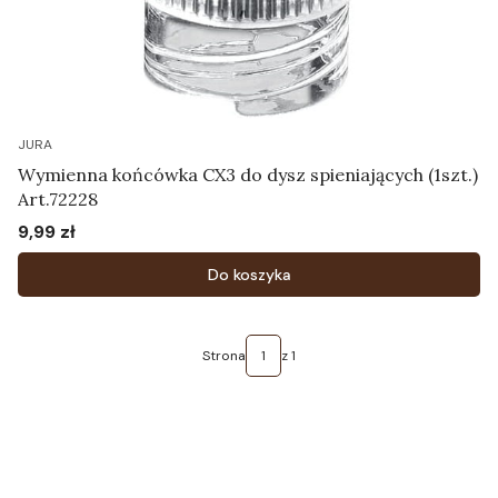
JURA
Wymienna końcówka CX3 do dysz spieniających (1szt.)
Art.72228
9,99 zł
Cena
Do koszyka
Strona
z 1