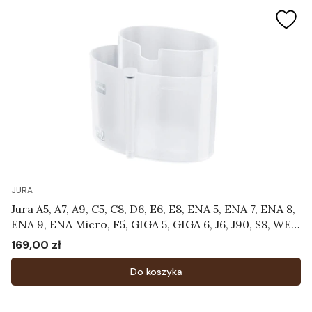
JURA
Jura A5, A7, A9, C5, C8, D6, E6, E8, ENA 5, ENA 7, ENA 8,
ENA 9, ENA Micro, F5, GIGA 5, GIGA 6, J6, J90, S8, WE8
- Pojemnik do czyszczenia systemu mlecznego
169,00 zł
Cena
Art.24219
Do koszyka