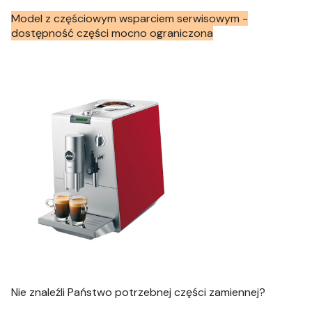
Model z częściowym wsparciem serwisowym -
dostępność części mocno ograniczona
Nie znaleźli Państwo potrzebnej części zamiennej?