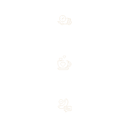
Free shipping on orders of 500 zł or more, and orders
shipped within 72 hours
Over 20 years of experience in the industry—a family-
owned business driven by passion
Lifetime Concierge Service with Every Jura Coffee