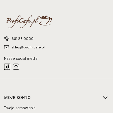
661 83 0000
sklep@profi-cafe.pl
Nasze social media
Linki w stopce
MOJE KONTO
Twoje zamówienia