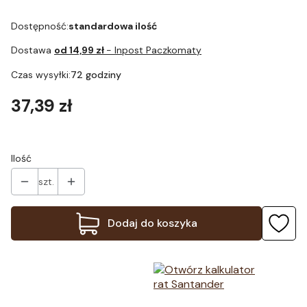
Dostępność:
standardowa ilość
Dostawa
od 14,99 zł
- Inpost Paczkomaty
Czas wysyłki:
72 godziny
Cena
37,39 zł
Ilość
szt.
Dodaj do koszyka