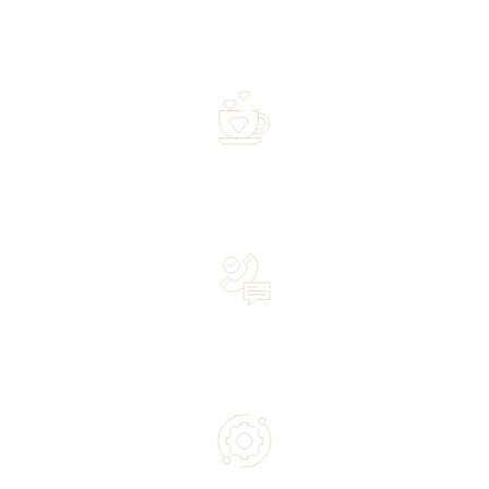
Free shipping on orders of 500 zł or more, and orders
shipped within 72 hours
Over 20 years of experience in the industry—a family-
owned business driven by passion
Lifetime Concierge Service with Every Jura Coffee
Machine You Purchase