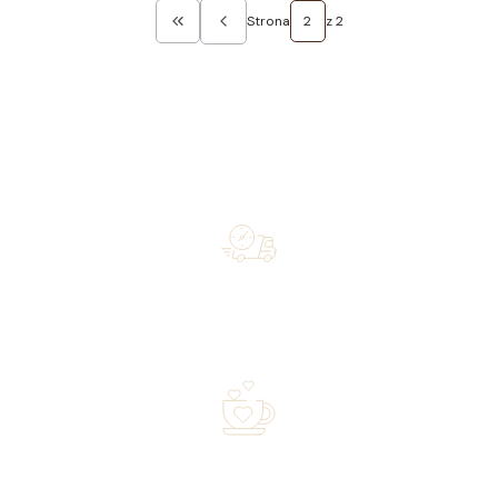
Strona
z 2
Wróć do pierwszej strony z produktami
Free shipping on orders of 500 zł or more, and orders
shipped within 72 hours
Over 20 years of experience in the industry—a family-