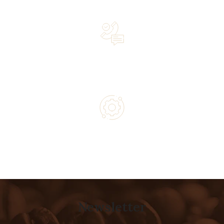
owned business driven by passion
Lifetime Concierge Service with Every Jura Coffee
Machine You Purchase
Authorized service and technical support from experts
Newsletter