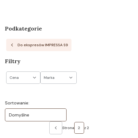
Podkategorie
Do ekspresów IMPRESSA S9
Filtry
Cena
Marka
Koniec filtrów
Lista produktów
Sortowanie:
Domyślne
Strona
z 2
Poprzednie produkty