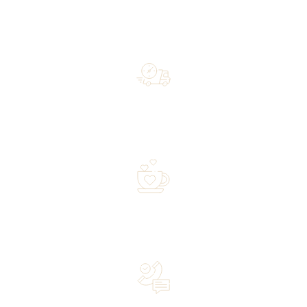
Free shipping on orders of 500 zł or more, and orders
shipped within 72 hours
Over 20 years of experience in the industry—a family-
owned business driven by passion