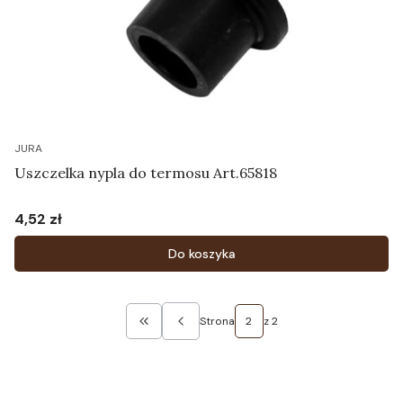
JURA
Uszczelka nypla do termosu Art.65818
4,52 zł
Cena
Do koszyka
Strona
z 2
Wróć do pierwszej strony z produktami