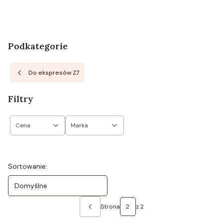
Podkategorie
Do ekspresów Z7
Filtry
Cena
Marka
Koniec filtrów
Lista produktów
Sortowanie:
Domyślne
Strona
z 2
Poprzednie produkty