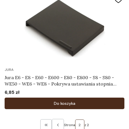
JURA
Jura E6 - E8 - E60 - E600 - E80 - E800 - S8 - S80 -
WE50 - WE6 - WE8 - Pokrywa ustawiania stopnia
zmielenia Art.72499
6,85 zł
Cena
Do koszyka
Strona
z 2
Wróć do pierwszej strony z produktami