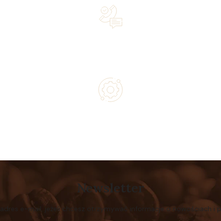
Lifetime Concierge Service with Every Jura Coffee
Machine You Purchase
Authorized service and technical support from experts
Newsletter
 adres e-mail, jeżeli chcesz otrzymywać informacje o nowościach i 