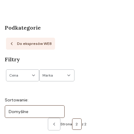
Podkategorie
Do ekspresów WE8
Filtry
Cena
Marka
Koniec filtrów
Lista produktów
Sortowanie:
Domyślne
Strona
z 2
Poprzednie produkty