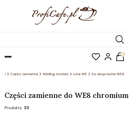
Produk
e.pl
Części zamienne
Według modelu
Linia WE
Do ekspresów WE8
Części zamienne do WE8 chromium A
Produkty:
33