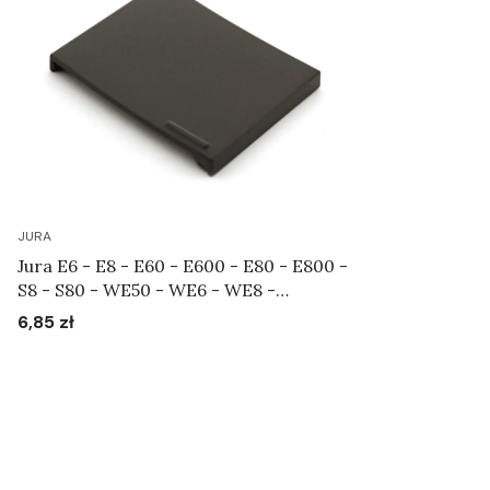
JURA
Jura E6 - E8 - E60 - E600 - E80 - E800 -
S8 - S80 - WE50 - WE6 - WE8 -
Pokrywa ustawiania stopnia zmielenia
6,85 zł
Cena
Art.72499
Do koszyka