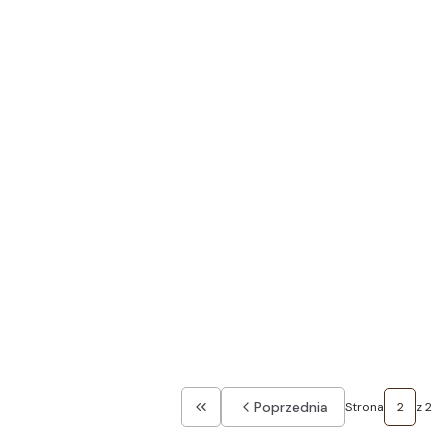
Poprzednia
Strona
z 2
Wróć do pierwszej strony z produkt