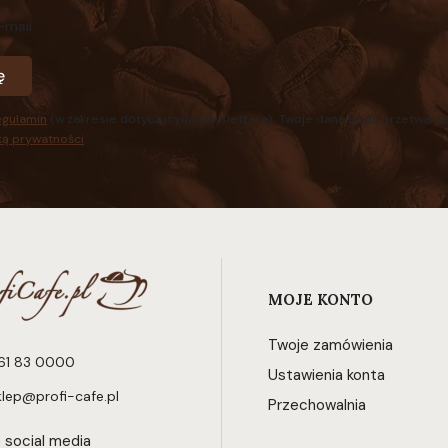
-mail
ę
egulamin
(w zakresie dotyczącym Newslettera). Twoje dane będą przetwarza
ką prywatności
.
Linki w stopce
MOJE KONTO
Twoje zamówienia
61 83 0000
Ustawienia konta
klep@profi-cafe.pl
Przechowalnia
 social media