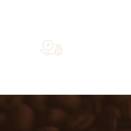
Over 20 
Free shipping on orders of 500 zł or
industry—a 
more, and orders shipped within 72 hours
Podaj swój