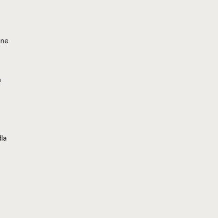
ane
a
la