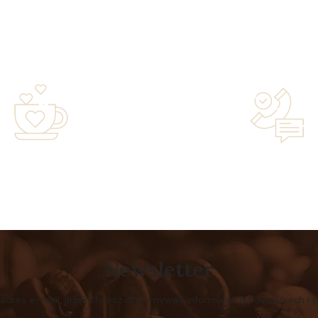
years of experience in the
Lifetime Concierge Service
family-owned business driven
Jura Coffee Machine You
by passion
Newsletter
 adres e-mail, jeżeli chcesz otrzymywać informacje o nowościach i 