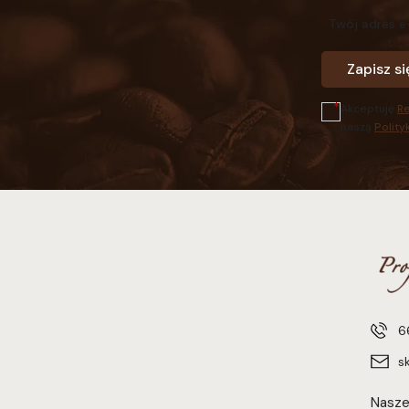
Twój adres e
Zapisz si
Akceptuję
R
naszą
Polity
6
s
Nasze