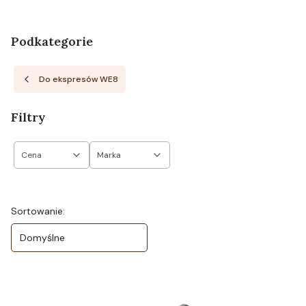
Podkategorie
Do ekspresów WE8
Filtry
Cena
Marka
Koniec filtrów
Lista produktów
Sortowanie:
Domyślne