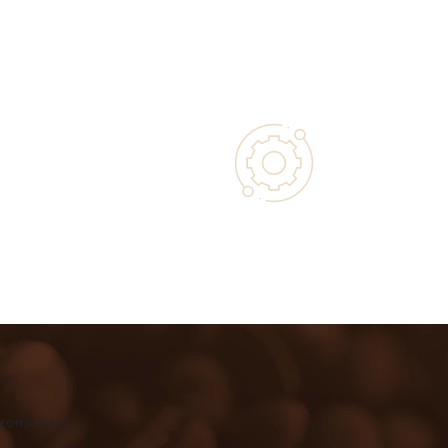
 with Every
Authorized service and technical
 Purchase
support from experts
promocjach.