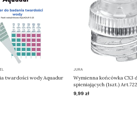
EL
JURA
ia twardości wody Aquadur
Wymienna końcówka CX3 d
spieniających (1szt.) Art.72
9,99 zł
Cena
Do koszyka
Do koszyka