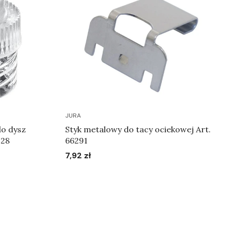
JURA
o dysz
Styk metalowy do tacy ociekowej Art.
228
66291
7,92 zł
Cena
Do koszyka