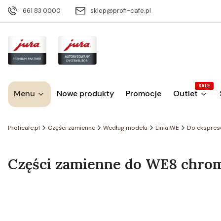
661 83 0000
sklep@profi-cafe.pl
SALE
Menu
Nowe produkty
Promocje
Outlet
Proficafe.pl
Części zamienne
Według modelu
Linia WE
Do ekspre
Części zamienne do WE8 chromi