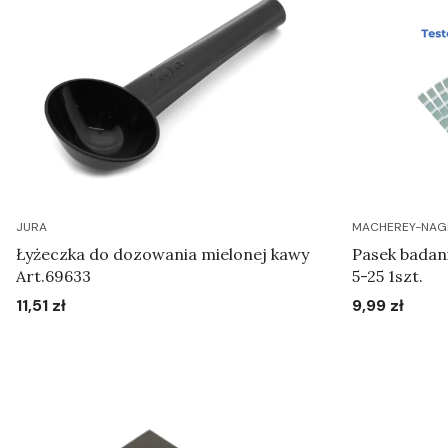
JURA
MACHEREY-NAG
Łyżeczka do dozowania mielonej kawy
Pasek badan
Art.69633
5-25 1szt.
11,51 zł
9,99 zł
Cena
Cena
Do koszyka