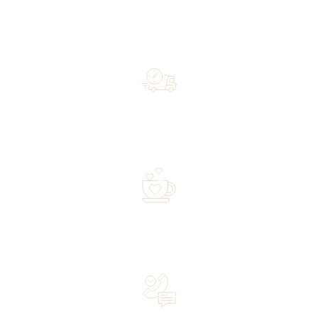
Free shipping on orders of 500 zł or more, and orders
shipped within 72 hours
Over 20 years of experience in the industry—a family-
owned business driven by passion