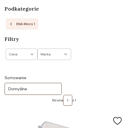
Podkategorie
ENA Micro 1
Filtry
Cena
Marka
Koniec filtrów
Lista produktów
Sortowanie:
Domyślne
Strona
z 1