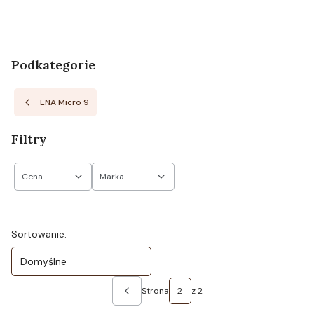
Podkategorie
ENA Micro 9
Filtry
Cena
Marka
Koniec filtrów
Lista produktów
Sortowanie:
Domyślne
Strona
z 2
Poprzednie produkty