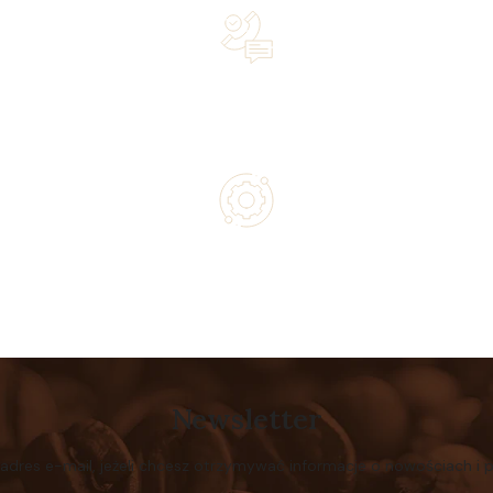
Lifetime Concierge Service with Every Jura Coffee
Machine You Purchase
Authorized service and technical support from experts
Newsletter
 adres e-mail, jeżeli chcesz otrzymywać informacje o nowościach i 